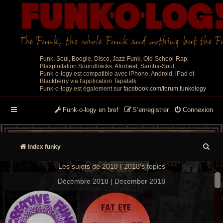
Funk, Soul, Boogie, Disco, Jazz-Funk, Old-School-Rap,
Blaxploitation Soundtracks, Afrobeat, Samba-Soul, ...
Funk-o-logy est compatible avec iPhone, Android, iPad et
Blackberry via l'application Tapatalk
Funk-o-logy est également sur
facebook.com/forum.funkology
Funk-o-logy en bref
S’enregistrer
Connexion
R
Index funky
e
Les sujets de 2018 | 2018's topics
c
Décembre 2018 | December 2018
h
e