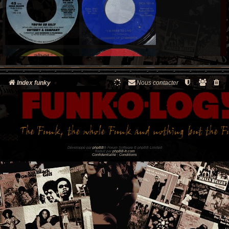
Index funky
Nous contacter
Développé par
phpBB
® Forum Software © phpBB Limited
Traduit par
phpBB-fr.com
Confidentialité
|
Conditions