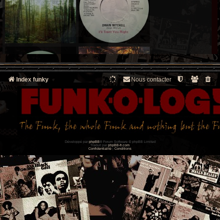
Index funky
Nous contacter
Développé par
phpBB
® Forum Software © phpBB Limited
Traduit par
phpBB-fr.com
Confidentialité
|
Conditions