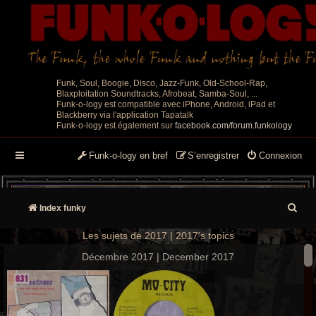
Funk, Soul, Boogie, Disco, Jazz-Funk, Old-School-Rap,
Blaxploitation Soundtracks, Afrobeat, Samba-Soul, ...
Funk-o-logy est compatible avec iPhone, Android, iPad et
Blackberry via l'application Tapatalk
Funk-o-logy est également sur
facebook.com/forum.funkology
Funk-o-logy en bref
S’enregistrer
Connexion
R
Index funky
e
Les sujets de 2017 | 2017's topics
c
Décembre 2017 | December 2017
h
e