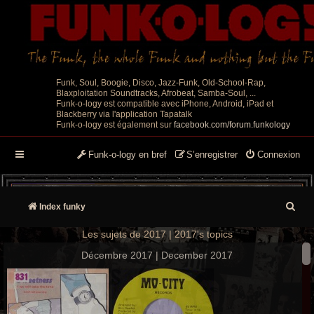
Funk, Soul, Boogie, Disco, Jazz-Funk, Old-School-Rap,
Blaxploitation Soundtracks, Afrobeat, Samba-Soul, ...
Funk-o-logy est compatible avec iPhone, Android, iPad et
Blackberry via l'application Tapatalk
Funk-o-logy est également sur
facebook.com/forum.funkology
Funk-o-logy en bref
S’enregistrer
Connexion
R
Index funky
e
Les sujets de 2017 | 2017's topics
c
Décembre 2017 | December 2017
h
e