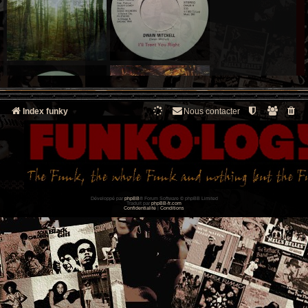
Index funky
Nous contacter
Développé par
phpBB
® Forum Software © phpBB Limited
Traduit par
phpBB-fr.com
Confidentialité
|
Conditions