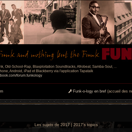
nk, Old-School-Rap, Blaxploitation Soundtracks, Afrobeat, Samba-Soul, ...
one, Android, iPad et Blackberry via l'application Tapatalk
ebook.com/forum.funkology
um
Funk-o-logy en bref
(accueil des no
Les sujets de 2017 | 2017's topics