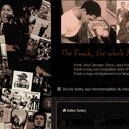
Funk, Soul, Boogie, Disco, Jazz-Fu
Funk-o-logy est compatible avec iPh
Funk-o-logy est également sur
fac
Accès funky aux fonctionnalités du for
Index funky