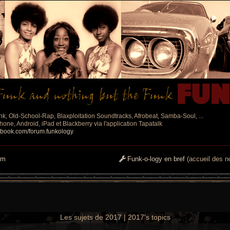
nk, Old-School-Rap, Blaxploitation Soundtracks, Afrobeat, Samba-Soul, ...
one, Android, iPad et Blackberry via l'application Tapatalk
ebook.com/forum.funkology
um
Funk-o-logy en bref
(accueil des no
Les sujets de 2017 | 2017's topics