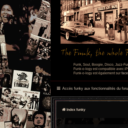
Funk, Soul, Boogie, Disco, Jazz-Fu
Funk-o-logy est compatible avec iPh
Funk-o-logy est également sur
fac
Accès funky aux fonctionnalités du for
Index funky