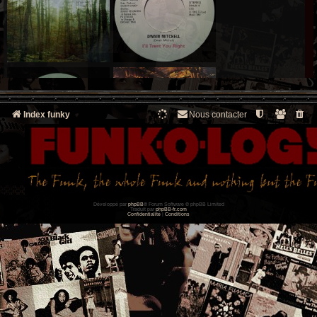
Index funky
Nous contacter
Développé par
phpBB
® Forum Software © phpBB Limited
Traduit par
phpBB-fr.com
Confidentialité
|
Conditions