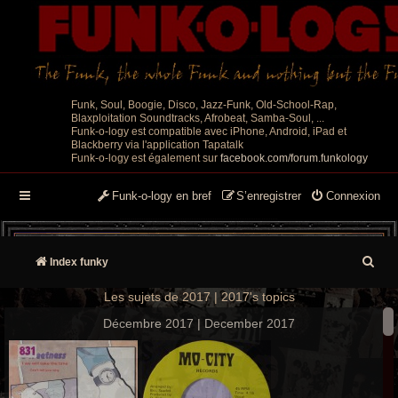
Funk, Soul, Boogie, Disco, Jazz-Funk, Old-School-Rap,
Blaxploitation Soundtracks, Afrobeat, Samba-Soul, ...
Funk-o-logy est compatible avec iPhone, Android, iPad et
Blackberry via l'application Tapatalk
Funk-o-logy est également sur
facebook.com/forum.funkology
Funk-o-logy en bref
S’enregistrer
Connexion
R
Index funky
e
Les sujets de 2017 | 2017's topics
c
Décembre 2017 | December 2017
h
e