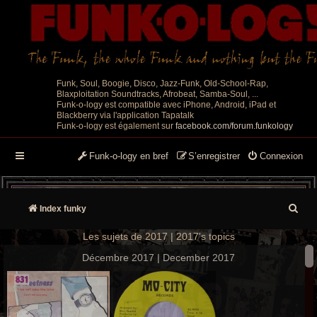
Funk, Soul, Boogie, Disco, Jazz-Funk, Old-School-Rap,
Blaxploitation Soundtracks, Afrobeat, Samba-Soul, ...
Funk-o-logy est compatible avec iPhone, Android, iPad et
Blackberry via l'application Tapatalk
Funk-o-logy est également sur
facebook.com/forum.funkology
Funk-o-logy en bref
S’enregistrer
Connexion
R
Index funky
e
Les sujets de 2017 | 2017's topics
c
Décembre 2017 | December 2017
h
e