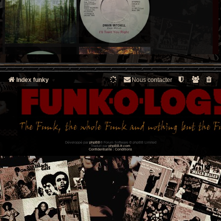
Index funky
Nous contacter
Développé par
phpBB
® Forum Software © phpBB Limited
Traduit par
phpBB-fr.com
Confidentialité
|
Conditions