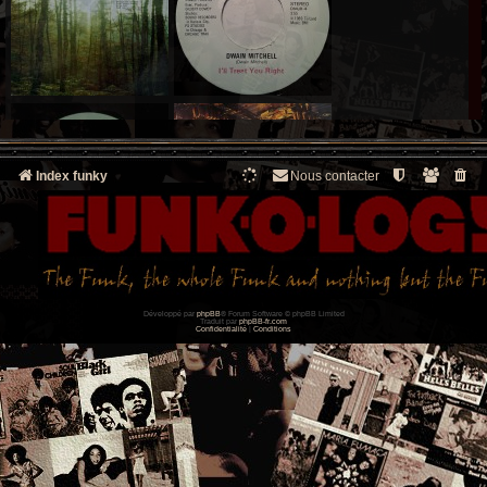
Index funky
Nous contacter
Développé par
phpBB
® Forum Software © phpBB Limited
Traduit par
phpBB-fr.com
Confidentialité
|
Conditions