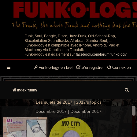
Funk, Soul, Boogie, Disco, Jazz-Funk, Old-School-Rap,
Blaxploitation Soundtracks, Afrobeat, Samba-Soul, ...
Funk-o-logy est compatible avec iPhone, Android, iPad et
Blackberry via l'application Tapatalk
Funk-o-logy est également sur
facebook.com/forum.funkology
Funk-o-logy en bref
S’enregistrer
Connexion
R
Index funky
e
Les sujets de 2017 | 2017's topics
c
Décembre 2017 | December 2017
h
e