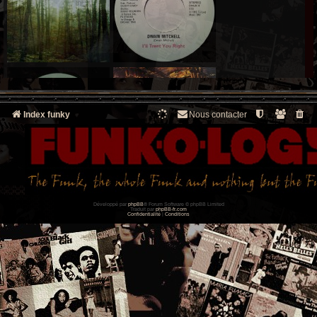
Index funky
Nous contacter
Développé par
phpBB
® Forum Software © phpBB Limited
Traduit par
phpBB-fr.com
Confidentialité
|
Conditions