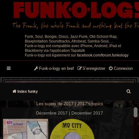
Funk, Soul, Boogie, Disco, Jazz-Funk, Old-School-Rap,
Blaxploitation Soundtracks, Afrobeat, Samba-Soul, ...
Funk-o-logy est compatible avec iPhone, Android, iPad et
Blackberry via l'application Tapatalk
Funk-o-logy est également sur
facebook.com/forum.funkology
Funk-o-logy en bref
S’enregistrer
Connexion
R
Index funky
e
Les sujets de 2017 | 2017's topics
c
Décembre 2017 | December 2017
h
e