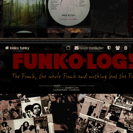
Index funky
Nous contacter
Développé par
phpBB
® Forum Software © phpBB Limited
Traduit par
phpBB-fr.com
Confidentialité
|
Conditions