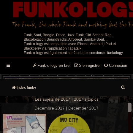
Funk, Soul, Boogie, Disco, Jazz-Funk, Old-School-Rap,
Blaxploitation Soundtracks, Afrobeat, Samba-Soul, ...
Funk-o-logy est compatible avec iPhone, Android, iPad et
Blackberry via l'application Tapatalk
Funk-o-logy est également sur
facebook.com/forum.funkology
Funk-o-logy en bref
S’enregistrer
Connexion
R
Index funky
e
Les sujets de 2017 | 2017's topics
c
Décembre 2017 | December 2017
h
e