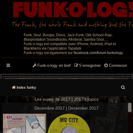
Funk, Soul, Boogie, Disco, Jazz-Funk, Old-School-Rap,
Blaxploitation Soundtracks, Afrobeat, Samba-Soul, ...
Funk-o-logy est compatible avec iPhone, Android, iPad et
Blackberry via l'application Tapatalk
Funk-o-logy est également sur
facebook.com/forum.funkology
Funk-o-logy en bref
S’enregistrer
Connexion
R
Index funky
e
Les sujets de 2017 | 2017's topics
c
Décembre 2017 | December 2017
h
e