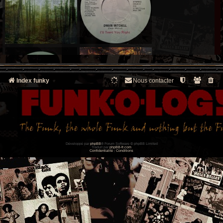
Index funky
Nous contacter
Développé par
phpBB
® Forum Software © phpBB Limited
Traduit par
phpBB-fr.com
Confidentialité
|
Conditions