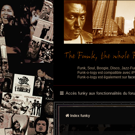
Funk, Soul, Boogie, Disco, Jazz-Fu
Funk-o-logy est compatible avec iPh
Funk-o-logy est également sur
fac
Accès funky aux fonctionnalités du for
Index funky