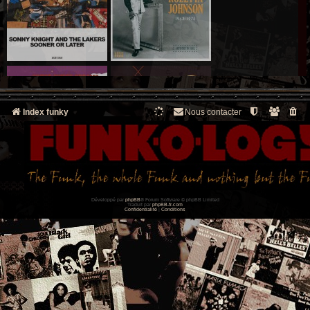
Index funky
Nous contacter
Développé par
phpBB
® Forum Software © phpBB Limited
Traduit par
phpBB-fr.com
Confidentialité
|
Conditions