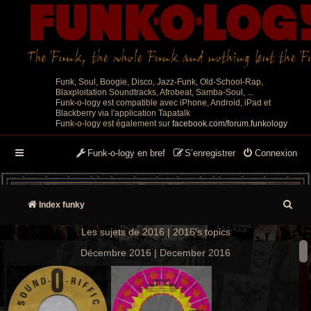
Funk, Soul, Boogie, Disco, Jazz-Funk, Old-School-Rap,
Blaxploitation Soundtracks, Afrobeat, Samba-Soul, ...
Funk-o-logy est compatible avec iPhone, Android, iPad et
Blackberry via l'application Tapatalk
Funk-o-logy est également sur
facebook.com/forum.funkology
Funk-o-logy en bref
S’enregistrer
Connexion
R
Index funky
e
Les sujets de 2016 | 2016's topics
c
Décembre 2016 | December 2016
h
e