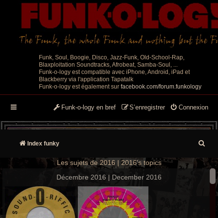
Funk, Soul, Boogie, Disco, Jazz-Funk, Old-School-Rap,
Blaxploitation Soundtracks, Afrobeat, Samba-Soul, ...
Funk-o-logy est compatible avec iPhone, Android, iPad et
Blackberry via l'application Tapatalk
Funk-o-logy est également sur
facebook.com/forum.funkology
Funk-o-logy en bref
S’enregistrer
Connexion
R
Index funky
e
Les sujets de 2016 | 2016's topics
c
Décembre 2016 | December 2016
h
e