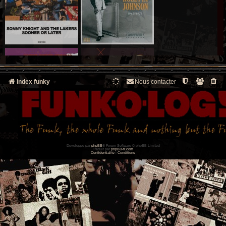
Index funky
Nous contacter
Développé par
phpBB
® Forum Software © phpBB Limited
Traduit par
phpBB-fr.com
Confidentialité
|
Conditions