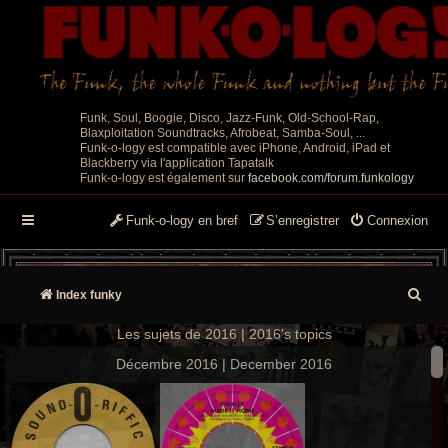
Funk, Soul, Boogie, Disco, Jazz-Funk, Old-School-Rap,
Blaxploitation Soundtracks, Afrobeat, Samba-Soul, ...
Funk-o-logy est compatible avec iPhone, Android, iPad et
Blackberry via l'application Tapatalk
Funk-o-logy est également sur
facebook.com/forum.funkology
Funk-o-logy en bref
S’enregistrer
Connexion
R
Index funky
e
Les sujets de 2016 | 2016's topics
c
Décembre 2016 | December 2016
h
e