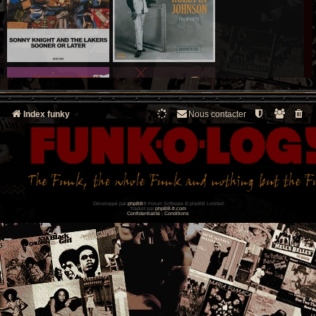
Index funky
Nous contacter
Développé par
phpBB
® Forum Software © phpBB Limited
Traduit par
phpBB-fr.com
Confidentialité
|
Conditions