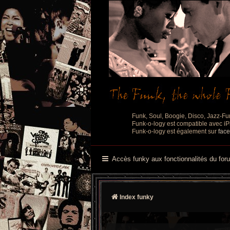
Funk, Soul, Boogie, Disco, Jazz-Fu
Funk-o-logy est compatible avec iPh
Funk-o-logy est également sur
fac
Accès funky aux fonctionnalités du for
Index funky