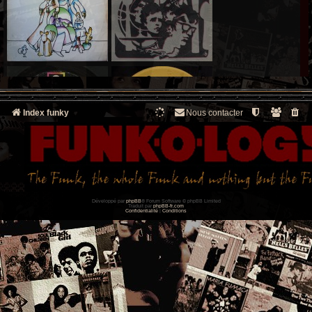
Index funky
Nous contacter
Développé par
phpBB
® Forum Software © phpBB Limited
Traduit par
phpBB-fr.com
Confidentialité
|
Conditions