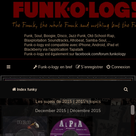
Funk, Soul, Boogie, Disco, Jazz-Funk, Old-School-Rap,
Blaxploitation Soundtracks, Afrobeat, Samba-Soul, ...
Funk-o-logy est compatible avec iPhone, Android, iPad et
Blackberry via l'application Tapatalk
Funk-o-logy est également sur
facebook.com/forum.funkology
Funk-o-logy en bref
S’enregistrer
Connexion
R
Index funky
e
Les sujets de 2015 | 2015's topics
c
December 2015 | Décembre 2015
h
e