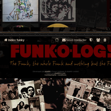
Index funky
Nous contacter
Développé par
phpBB
® Forum Software © phpBB Limited
Traduit par
phpBB-fr.com
Confidentialité
|
Conditions