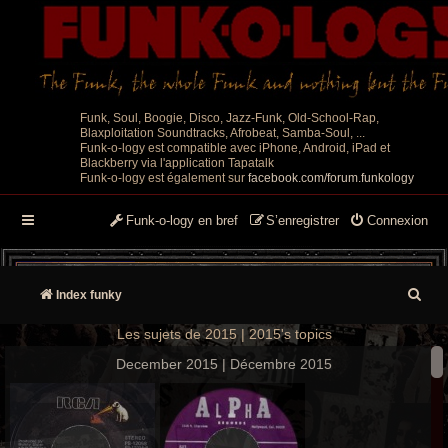
Funk, Soul, Boogie, Disco, Jazz-Funk, Old-School-Rap,
Blaxploitation Soundtracks, Afrobeat, Samba-Soul, ...
Funk-o-logy est compatible avec iPhone, Android, iPad et
Blackberry via l'application Tapatalk
Funk-o-logy est également sur
facebook.com/forum.funkology
Funk-o-logy en bref
S’enregistrer
Connexion
R
Index funky
e
Les sujets de 2015 | 2015's topics
c
December 2015 | Décembre 2015
h
e