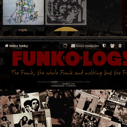
Index funky
Nous contacter
Développé par
phpBB
® Forum Software © phpBB Limited
Traduit par
phpBB-fr.com
Confidentialité
|
Conditions