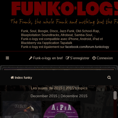
Funk, Soul, Boogie, Disco, Jazz-Funk, Old-School-Rap,
Blaxploitation Soundtracks, Afrobeat, Samba-Soul, ...
Funk-o-logy est compatible avec iPhone, Android, iPad et
Blackberry via l'application Tapatalk
Funk-o-logy est également sur
facebook.com/forum.funkology
Funk-o-logy en bref
S’enregistrer
Connexion
R
Index funky
e
Les sujets de 2015 | 2015's topics
c
December 2015 | Décembre 2015
h
e