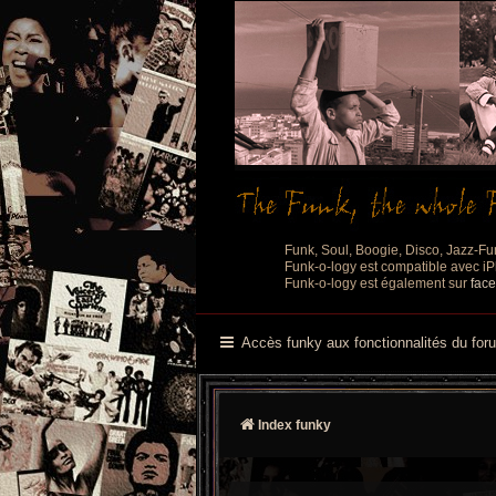
Funk, Soul, Boogie, Disco, Jazz-Fu
Funk-o-logy est compatible avec iPh
Funk-o-logy est également sur
fac
Accès funky aux fonctionnalités du for
Index funky