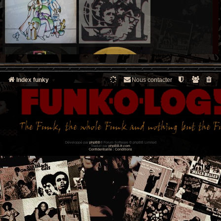
Index funky
Nous contacter
Développé par
phpBB
® Forum Software © phpBB Limited
Traduit par
phpBB-fr.com
Confidentialité
|
Conditions