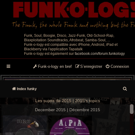
Funk, Soul, Boogie, Disco, Jazz-Funk, Old-School-Rap,
Blaxploitation Soundtracks, Afrobeat, Samba-Soul, ...
Funk-o-logy est compatible avec iPhone, Android, iPad et
Blackberry via l'application Tapatalk
Funk-o-logy est également sur
facebook.com/forum.funkology
Funk-o-logy en bref
S’enregistrer
Connexion
R
Index funky
e
Les sujets de 2015 | 2015's topics
c
December 2015 | Décembre 2015
h
e