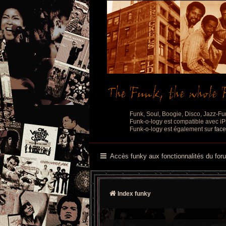
Funk, Soul, Boogie, Disco, Jazz-Fu
Funk-o-logy est compatible avec iPh
Funk-o-logy est également sur
fac
Accès funky aux fonctionnalités du for
Index funky