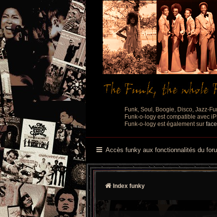
Funk, Soul, Boogie, Disco, Jazz-Fu
Funk-o-logy est compatible avec iPh
Funk-o-logy est également sur
fac
Accès funky aux fonctionnalités du for
Index funky