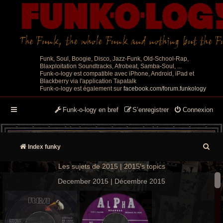
Funk, Soul, Boogie, Disco, Jazz-Funk, Old-School-Rap,
Blaxploitation Soundtracks, Afrobeat, Samba-Soul, ...
Funk-o-logy est compatible avec iPhone, Android, iPad et
Blackberry via l'application Tapatalk
Funk-o-logy est également sur
facebook.com/forum.funkology
Funk-o-logy en bref
S’enregistrer
Connexion
R
Index funky
e
Les sujets de 2015 | 2015's topics
c
December 2015 | Décembre 2015
h
e