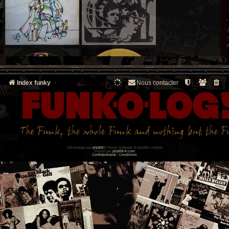
Index funky
Nous contacter
Développé par
phpBB
® Forum Software © phpBB Limited
Traduit par
phpBB-fr.com
Confidentialité
|
Conditions