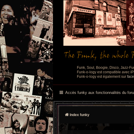
Funk, Soul, Boogie, Disco, Jazz-Fu
Funk-o-logy est compatible avec iPh
Funk-o-logy est également sur
fac
Accès funky aux fonctionnalités du for
Index funky