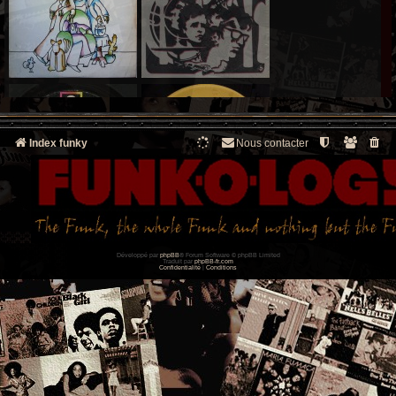
Index funky
Nous contacter
Développé par
phpBB
® Forum Software © phpBB Limited
Traduit par
phpBB-fr.com
Confidentialité
|
Conditions