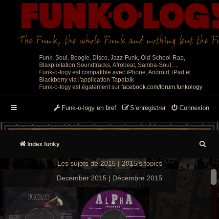
Funk, Soul, Boogie, Disco, Jazz-Funk, Old-School-Rap,
Blaxploitation Soundtracks, Afrobeat, Samba-Soul, ...
Funk-o-logy est compatible avec iPhone, Android, iPad et
Blackberry via l'application Tapatalk
Funk-o-logy est également sur
facebook.com/forum.funkology
Funk-o-logy en bref
S’enregistrer
Connexion
R
Index funky
e
Les sujets de 2015 | 2015's topics
c
December 2015 | Décembre 2015
h
e