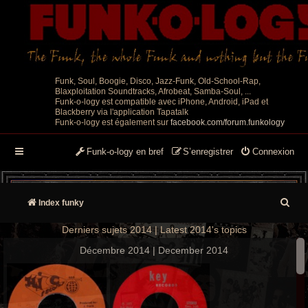
Funk, Soul, Boogie, Disco, Jazz-Funk, Old-School-Rap,
Blaxploitation Soundtracks, Afrobeat, Samba-Soul, ...
Funk-o-logy est compatible avec iPhone, Android, iPad et
Blackberry via l'application Tapatalk
Funk-o-logy est également sur
facebook.com/forum.funkology
Funk-o-logy en bref
S’enregistrer
Connexion
R
Index funky
e
Derniers sujets 2014 | Latest 2014's topics
c
Décembre 2014 | December 2014
h
e