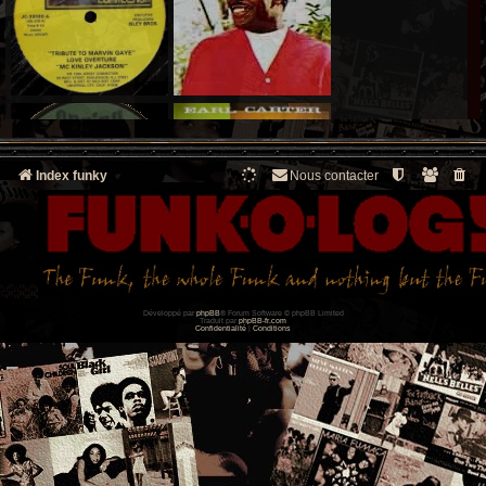
Index funky
Nous contacter
Développé par
phpBB
® Forum Software © phpBB Limited
Traduit par
phpBB-fr.com
Confidentialité
|
Conditions