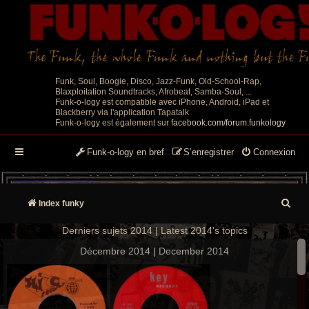
Funk, Soul, Boogie, Disco, Jazz-Funk, Old-School-Rap,
Blaxploitation Soundtracks, Afrobeat, Samba-Soul, ...
Funk-o-logy est compatible avec iPhone, Android, iPad et
Blackberry via l'application Tapatalk
Funk-o-logy est également sur
facebook.com/forum.funkology
Funk-o-logy en bref
S’enregistrer
Connexion
R
Index funky
e
Derniers sujets 2014 | Latest 2014's topics
c
Décembre 2014 | December 2014
h
e