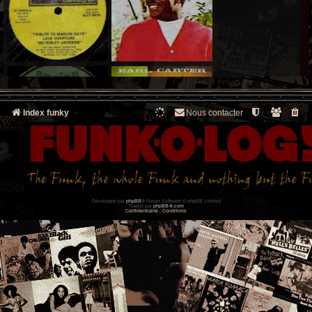
Index funky
Nous contacter
Développé par
phpBB
® Forum Software © phpBB Limited
Traduit par
phpBB-fr.com
Confidentialité
|
Conditions