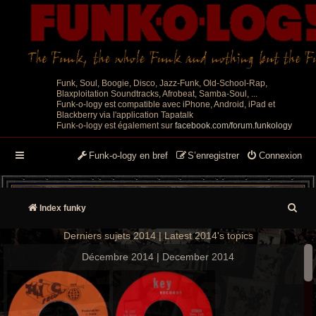
Funk, Soul, Boogie, Disco, Jazz-Funk, Old-School-Rap,
Blaxploitation Soundtracks, Afrobeat, Samba-Soul, ...
Funk-o-logy est compatible avec iPhone, Android, iPad et
Blackberry via l'application Tapatalk
Funk-o-logy est également sur
facebook.com/forum.funkology
Funk-o-logy en bref
S’enregistrer
Connexion
R
Index funky
e
Derniers sujets 2014 | Latest 2014's topics
c
Décembre 2014 | December 2014
h
e