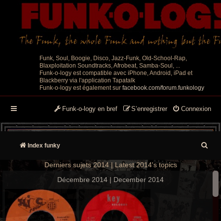
Funk, Soul, Boogie, Disco, Jazz-Funk, Old-School-Rap,
Blaxploitation Soundtracks, Afrobeat, Samba-Soul, ...
Funk-o-logy est compatible avec iPhone, Android, iPad et
Blackberry via l'application Tapatalk
Funk-o-logy est également sur
facebook.com/forum.funkology
Funk-o-logy en bref
S’enregistrer
Connexion
R
Index funky
e
Derniers sujets 2014 | Latest 2014's topics
c
Décembre 2014 | December 2014
h
e