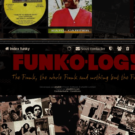
Index funky
Nous contacter
Développé par
phpBB
® Forum Software © phpBB Limited
Traduit par
phpBB-fr.com
Confidentialité
|
Conditions