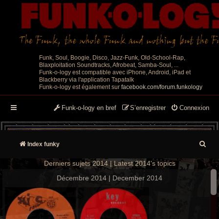
Funk, Soul, Boogie, Disco, Jazz-Funk, Old-School-Rap,
Blaxploitation Soundtracks, Afrobeat, Samba-Soul, ...
Funk-o-logy est compatible avec iPhone, Android, iPad et
Blackberry via l'application Tapatalk
Funk-o-logy est également sur
facebook.com/forum.funkology
Funk-o-logy en bref
S’enregistrer
Connexion
R
Index funky
e
Derniers sujets 2014 | Latest 2014's topics
c
Décembre 2014 | December 2014
h
e