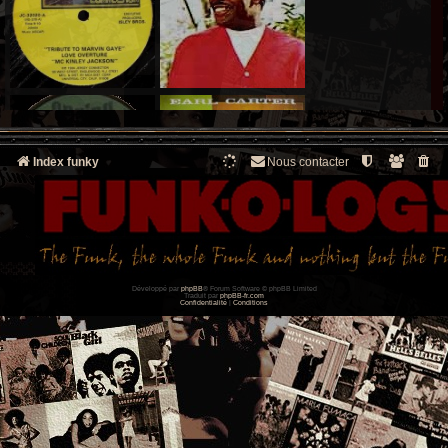
Index funky
Nous contacter
Développé par
phpBB
® Forum Software © phpBB Limited
Traduit par
phpBB-fr.com
Confidentialité
|
Conditions