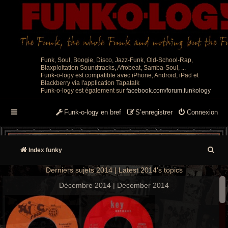
Funk, Soul, Boogie, Disco, Jazz-Funk, Old-School-Rap,
Blaxploitation Soundtracks, Afrobeat, Samba-Soul, ...
Funk-o-logy est compatible avec iPhone, Android, iPad et
Blackberry via l'application Tapatalk
Funk-o-logy est également sur
facebook.com/forum.funkology
Funk-o-logy en bref
S’enregistrer
Connexion
R
Index funky
e
Derniers sujets 2014 | Latest 2014's topics
c
Décembre 2014 | December 2014
h
e