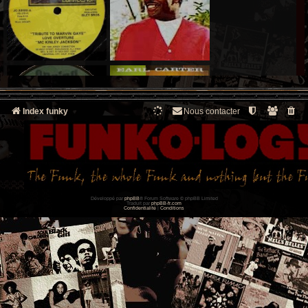
Index funky
Nous contacter
Développé par
phpBB
® Forum Software © phpBB Limited
Traduit par
phpBB-fr.com
Confidentialité
|
Conditions