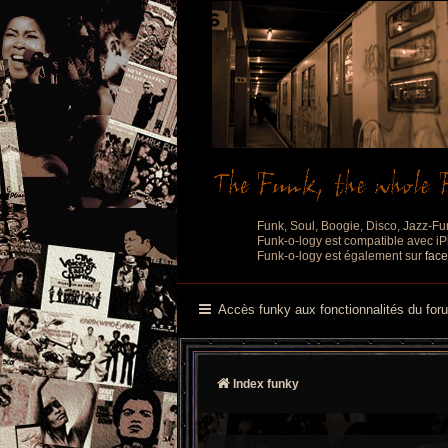
Funk, Soul, Boogie, Disco, Jazz-Fu
Funk-o-logy est compatible avec iPh
Funk-o-logy est également sur
fac
Accès funky aux fonctionnalités du for
Index funky