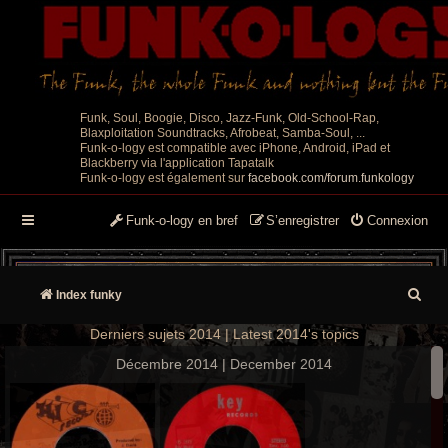
Funk, Soul, Boogie, Disco, Jazz-Funk, Old-School-Rap,
Blaxploitation Soundtracks, Afrobeat, Samba-Soul, ...
Funk-o-logy est compatible avec iPhone, Android, iPad et
Blackberry via l'application Tapatalk
Funk-o-logy est également sur
facebook.com/forum.funkology
Funk-o-logy en bref
S’enregistrer
Connexion
R
Index funky
e
Derniers sujets 2014 | Latest 2014's topics
c
Décembre 2014 | December 2014
h
e