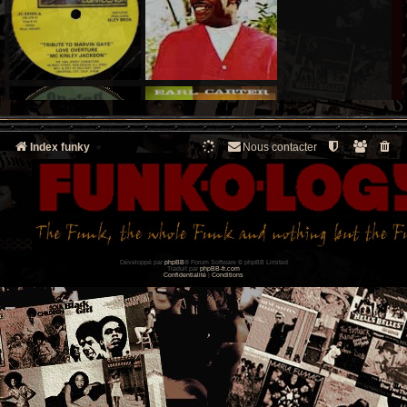
Index funky
Nous contacter
Développé par
phpBB
® Forum Software © phpBB Limited
Traduit par
phpBB-fr.com
Confidentialité
|
Conditions