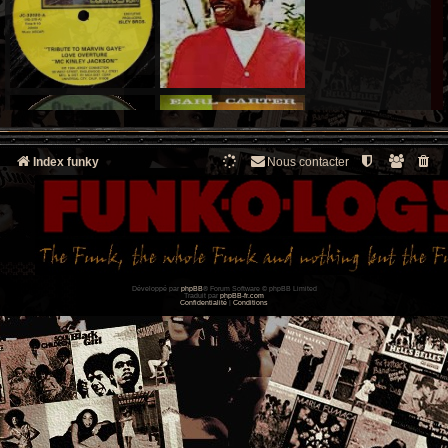
Index funky
Nous contacter
Développé par
phpBB
® Forum Software © phpBB Limited
Traduit par
phpBB-fr.com
Confidentialité
|
Conditions