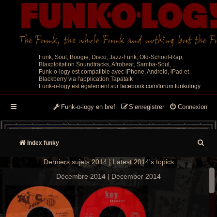
Funk, Soul, Boogie, Disco, Jazz-Funk, Old-School-Rap,
Blaxploitation Soundtracks, Afrobeat, Samba-Soul, ...
Funk-o-logy est compatible avec iPhone, Android, iPad et
Blackberry via l'application Tapatalk
Funk-o-logy est également sur
facebook.com/forum.funkology
Funk-o-logy en bref
S’enregistrer
Connexion
R
Index funky
e
Derniers sujets 2014 | Latest 2014's topics
c
Décembre 2014 | December 2014
h
e