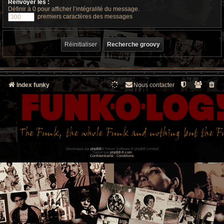
Renvoyer les :
Définir à 0 pour afficher l’intégralité du message.
premiers caractères des messages
Index funky
Nous contacter
Développé par
phpBB
® Forum Software © phpBB Limited
Traduit par
phpBB-fr.com
Confidentialité
|
Conditions