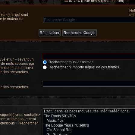
INDEX (Liste des sujets du forum)
Not
s sujets qui sont
une
ue le moteur de
ouvé et un
-
devant un
Rechercher tous les termes
te de mots séparés par
Rechercher n’importe lequel de ces termes
ots doit être trouvé.
ur des recherches
ur des recherches
(s)quel(s) vous souhaitez
 sont automatiquement
 ci-dessous « Rechercher