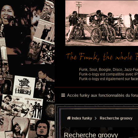
Funk, Soul, Boogie, Disco, Jazz-Fu
Funk-o-logy est compatible avec iPh
Funk-o-logy est également sur
fac
Accès funky aux fonctionnalités du for
Index funky
Recherche groovy
Recherche groovy