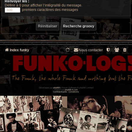
Renvoyer les :
Définir à 0 pour afficher l’intégralité du message.
premiers caractères des messages
Index funky
Nous contacter
Développé par
phpBB
® Forum Software © phpBB Limited
Traduit par
phpBB-fr.com
Confidentialité
|
Conditions