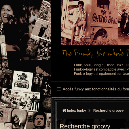
Funk, Soul, Boogie, Disco, Jazz-Fu
Funk-o-logy est compatible avec iPh
Funk-o-logy est également sur
fac
Accès funky aux fonctionnalités du for
Index funky
Recherche groovy
Recherche groovy