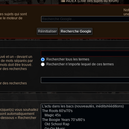
INDEX (Liste des sujets du forum)
Not
s sujets qui sont
une
ue le moteur de
ouvé et un
-
devant un
Rechercher tous les termes
te de mots séparés par
Rechercher n’importe lequel de ces termes
ots doit être trouvé.
ur des recherches
ur des recherches
(s)quel(s) vous souhaitez
 sont automatiquement
 ci-dessous « Rechercher