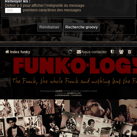
Renvoyer les :
Définir à 0 pour afficher l’intégralité du message.
premiers caractères des messages
Index funky
Nous contacter
Développé par
phpBB
® Forum Software © phpBB Limited
Traduit par
phpBB-fr.com
Confidentialité
|
Conditions