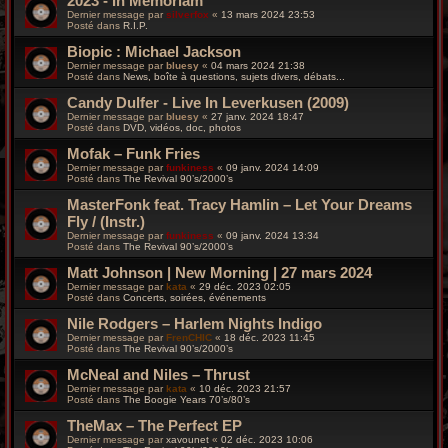
2023 - In Memoriam
Dernier message par
silverfox
«
13 mars 2024 23:53
Posté dans
R.I.P.
Biopic : Michael Jackson
Dernier message par
bluesy
«
04 mars 2024 21:38
Posté dans
News, boîte à questions, sujets divers, débats...
Candy Dulfer - Live In Leverkusen (2009)
Dernier message par
bluesy
«
27 janv. 2024 18:47
Posté dans
DVD, vidéos, doc, photos
Mofak – Funk Fries
Dernier message par
funkiness
«
09 janv. 2024 14:09
Posté dans
The Revival 90’s/2000’s
MasterFonk feat. Tracy Hamlin – Let Your Dreams
Fly / (Instr.)
Dernier message par
funkiness
«
09 janv. 2024 13:34
Posté dans
The Revival 90’s/2000’s
Matt Johnson | New Morning | 27 mars 2024
Dernier message par
kata
«
29 déc. 2023 02:05
Posté dans
Concerts, soirées, événements
Nile Rodgers – Harlem Nights Indigo
Dernier message par
FrenCHIC
«
18 déc. 2023 11:45
Posté dans
The Revival 90’s/2000’s
McNeal and Niles – Thrust
Dernier message par
kata
«
10 déc. 2023 21:57
Posté dans
The Boogie Years 70’s/80’s
TheMax – The Perfect EP
Dernier message par
xavounet
«
02 déc. 2023 10:06