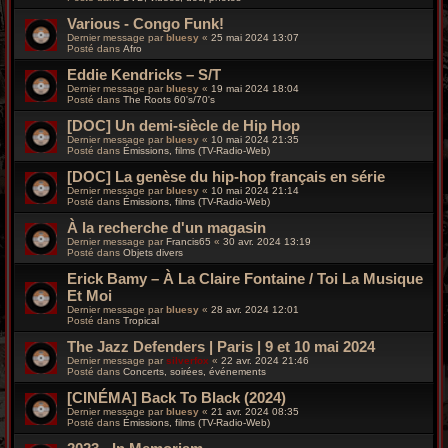
Various - Congo Funk!
Dernier message par
bluesy
«
25 mai 2024 13:07
Posté dans
Afro
Eddie Kendricks – S/T
Dernier message par
bluesy
«
19 mai 2024 18:04
Posté dans
The Roots 60's/70's
[DOC] Un demi-siècle de Hip Hop
Dernier message par
bluesy
«
10 mai 2024 21:35
Posté dans
Émissions, films (TV-Radio-Web)
[DOC] La genèse du hip-hop français en série
Dernier message par
bluesy
«
10 mai 2024 21:14
Posté dans
Émissions, films (TV-Radio-Web)
À la recherche d'un magasin
Dernier message par
Francis65
«
30 avr. 2024 13:19
Posté dans
Objets divers
Erick Bamy – À La Claire Fontaine / Toi La Musique
Et Moi
Dernier message par
bluesy
«
28 avr. 2024 12:01
Posté dans
Tropical
The Jazz Defenders | Paris | 9 et 10 mai 2024
Dernier message par
silverfox
«
22 avr. 2024 21:46
Posté dans
Concerts, soirées, événements
[CINÉMA] Back To Black (2024)
Dernier message par
bluesy
«
21 avr. 2024 08:35
Posté dans
Émissions, films (TV-Radio-Web)