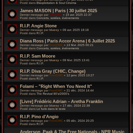
Posté dans
Blaxploitation & Soul Cinema
James MASON | Paris | 30 juillet 2025
Dernier message par
silverfox
«
15 avr. 2025 22:37
Posté dans
Concerts, soirées, événements
R.I.P. Angie Stone
Dernier message par
bluesy
«
09 avr. 2025 18:18
Posté dans
R.I.P.
Diana Ross | Paris Accor Arena | 6 Juillet 2025
Dernier message par
FrenCHIC
«
13 févr. 2025 00:21
Posté dans
Concerts, soirées, événements
R.I.P. Sam Moore
Dernier message par
bluesy
«
09 févr. 2025 13:41
Posté dans
R.I.P.
R.I.P. Diva Gray (CHIC, Change)
Dernier message par
FrenCHIC
«
12 janv. 2025 13:27
Posté dans
R.I.P.
Folami – "Right When You Need It"
Dernier message par
FrenCHIC
«
21 déc. 2024 14:44
Posté dans
The Revival 90’s/2000’s
[Livre] Frédéric Adrian – Aretha Franklin
Dernier message par
bluesy
«
17 déc. 2024 22:38
Posté dans
Le funk dans le texte
R.I.P. Pino d'Angio
Dernier message par
FrenCHIC
«
05 déc. 2024 20:25
Posté dans
R.I.P.
Anderson .Paak & The Free Nationals - NPR Music