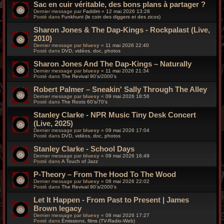
Sac en cuir véritable, des bons plans à partager ?
Dernier message par
Faddim
«
12 mai 2026 13:28
Posté dans
Funkhunt (le coin des diggers et des zicos)
Sharon Jones & The Dap-Kings - Rockpalast (Live,
2010)
Dernier message par
bluesy
«
11 mai 2026 22:40
Posté dans
DVD, vidéos, doc, photos
Sharon Jones And The Dap-Kings – Naturally
Dernier message par
bluesy
«
11 mai 2026 21:34
Posté dans
The Revival 90’s/2000’s
Robert Palmer – Sneakin' Sally Through The Alley
Dernier message par
bluesy
«
09 mai 2026 18:56
Posté dans
The Roots 60's/70's
Stanley Clarke - NPR Music Tiny Desk Concert
(Live, 2025)
Dernier message par
bluesy
«
09 mai 2026 17:04
Posté dans
DVD, vidéos, doc, photos
Stanley Clarke - School Days
Dernier message par
bluesy
«
09 mai 2026 16:49
Posté dans
A Touch of Jazz
P-Theory – From The Hood To The Wood
Dernier message par
bluesy
«
08 mai 2026 22:02
Posté dans
The Revival 90’s/2000’s
Let It Happen - From Past to Present | James
Brown legacy
Dernier message par
bluesy
«
08 mai 2026 17:27
Posté dans
Émissions, films (TV-Radio-Web)