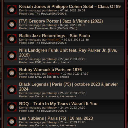
Keziah Jones & Philippe Cohen Solal – Class Of 89
Dernier message par
bluesy
«
07 juil. 2023 20:58
Posté dans
The Revival 90’s/2000’s
[TV] Gregory Porter | Jazz à Vienne (2022)
Dernier message par
bluesy
«
07 juil. 2023 19:36
Posté dans
Émissions, films (TV-Radio-Web)
Baltic Jazz Recordings – São Paulo
Dernier message par
FrenCHIC
«
02 juil. 2023 13:38
Posté dans
The Revival 90’s/2000’s
Nils Landgren Funk Unit feat. Ray Parker Jr. (live,
2019)
Dernier message par
bluesy
«
27 juin 2023 20:20
Posté dans
DVD, vidéos, doc, photos
Bobby Womack à Paris en 1976
Dernier message par
silverfox
«
10 mai 2023 17:19
Posté dans
DVD, vidéos, doc, photos
Black Legends | Paris (75) | octobre 2023 à janvier
2024
Dernier message par
bluesy
«
25 avr. 2023 22:36
Posté dans
Concerts, soirées, événements
BDQ – Truth In My Tears / Wasn’t It You
Dernier message par
bluesy
«
24 avr. 2023 09:59
Posté dans
The Revival 90’s/2000’s
Les Nubians | Paris (75) | 16 mai 2023
Dernier message par
bluesy
«
21 avr. 2023 15:05
Posté dans
Concerts, soirées, événements