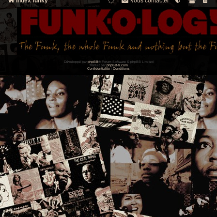
Index funky
Nous contacter
Développé par
phpBB
® Forum Software © phpBB Limited
Traduit par
phpBB-fr.com
Confidentialité
|
Conditions