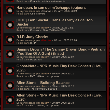
Posté dans
Concerts, soirées, événements
Handpan, le son qui m’échappe toujours
Dernier message par
Océanaa
«
22 janv. 2026 11:49
Posté dans
Objets divers
[DOC] Bob Sinclar : Dans les vinyles de Bob
Sinclar
Dernier message par
bluesy
«
08 janv. 2026 23:17
Posté dans
Émissions, films (TV-Radio-Web)
R.I.P. Judy Cheeks
Dernier message par
silverfox
«
02 déc. 2025 22:26
Posté dans
R.I.P.
Sammy Brown / The Sammy Brown Band - Vietnam
(You Son Of A Gun) / (Instr.)
Dernier message par
bluesy
«
23 nov. 2025 13:07
Posté dans
Magic 45s
Ghost-Note - NPR Music Tiny Desk Concert (Live,
2025)
Dernier message par
bluesy
«
19 nov. 2025 20:16
Posté dans
DVD, vidéos, doc, photos
Allen Stone – Building Balance
Dernier message par
bluesy
«
09 nov. 2025 19:17
Posté dans
The Revival 90’s/2000’s
Allen Stone - NPR Music Tiny Desk Concert (Live,
2020)
Dernier message par
bluesy
«
09 nov. 2025 18:34
Posté dans
DVD, vidéos, doc, photos