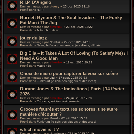
R.I.P. D'Angelo
Dernier message par
bluesy
«
25 oct. 2025 23:16
Posté dans
R.I.P.
Burnett Bynum & The Soul Invaders – The Funky
Fat Man / The Jug
Dernier message par
silverfox
«
23 oct. 2025 22:22
Posté dans
A Touch of Jazz
jouer du jazz
Dernier message par
NoeKirk
«
22 oct. 2025 14:18
Posté dans
News, boîte à questions, sujets divers, débats...
Big Ella – It Takes A Lot Of Loving (To Satisfy Me) / I
Need A Good Man
Dernier message par
silverfox
«
11 oct. 2025 20:28
Posté dans
Magic 45s
Choix de micro pour capturer la voix sur scène
Dernier message par
Litzi
«
17 sept. 2025 07:53
Posté dans
Funkhunt (le coin des diggers et des zicos)
Durand Jones & The Indications | Paris | 14 février
2026
Dernier message par
silverfox
«
24 juil. 2025 17:55
Posté dans
Concerts, soirées, événements
Grooves feutrés et textures sonores, une autre
manière d’écouter ?
Dernier message par
Mazel
«
02 juil. 2025 15:07
Posté dans
Funkhunt (le coin des diggers et des zicos)
which movie is it ?
Dernier message par
clemsimon
«
07 juin 2025 09:19