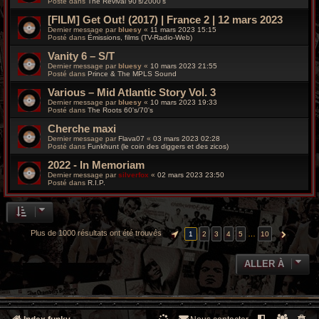
Posté dans
The Revival 90’s/2000’s
[FILM] Get Out! (2017) | France 2 | 12 mars 2023
Dernier message par
bluesy
«
11 mars 2023 15:15
Posté dans
Émissions, films (TV-Radio-Web)
Vanity 6 – S/T
Dernier message par
bluesy
«
10 mars 2023 21:55
Posté dans
Prince & The MPLS Sound
Various – Mid Atlantic Story Vol. 3
Dernier message par
bluesy
«
10 mars 2023 19:33
Posté dans
The Roots 60's/70's
Cherche maxi
Dernier message par
Flava07
«
03 mars 2023 02:28
Posté dans
Funkhunt (le coin des diggers et des zicos)
2022 - In Memoriam
Dernier message par
silverfox
«
02 mars 2023 23:50
Posté dans
R.I.P.
Plus de 1000 résultats ont été trouvés
…
1
2
3
4
5
10
PAGE
1
SUR
10
SUIVANTE
ALLER À