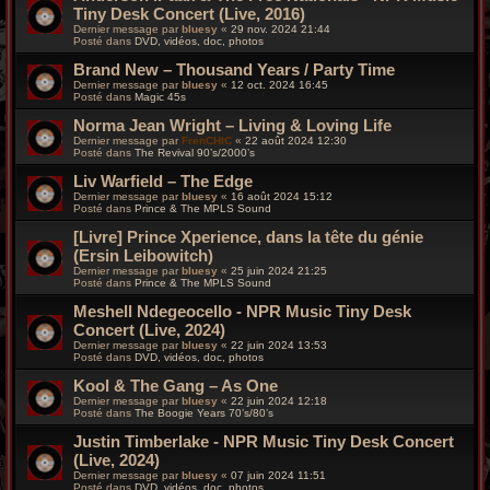
Tiny Desk Concert (Live, 2016)
Dernier message par
bluesy
«
29 nov. 2024 21:44
Posté dans
DVD, vidéos, doc, photos
Brand New – Thousand Years / Party Time
Dernier message par
bluesy
«
12 oct. 2024 16:45
Posté dans
Magic 45s
Norma Jean Wright – Living & Loving Life
Dernier message par
FrenCHIC
«
22 août 2024 12:30
Posté dans
The Revival 90’s/2000’s
Liv Warfield – The Edge
Dernier message par
bluesy
«
16 août 2024 15:12
Posté dans
Prince & The MPLS Sound
[Livre] Prince Xperience, dans la tête du génie
(Ersin Leibowitch)
Dernier message par
bluesy
«
25 juin 2024 21:25
Posté dans
Prince & The MPLS Sound
Meshell Ndegeocello - NPR Music Tiny Desk
Concert (Live, 2024)
Dernier message par
bluesy
«
22 juin 2024 13:53
Posté dans
DVD, vidéos, doc, photos
Kool & The Gang – As One
Dernier message par
bluesy
«
22 juin 2024 12:18
Posté dans
The Boogie Years 70’s/80’s
Justin Timberlake - NPR Music Tiny Desk Concert
(Live, 2024)
Dernier message par
bluesy
«
07 juin 2024 11:51
Posté dans
DVD, vidéos, doc, photos