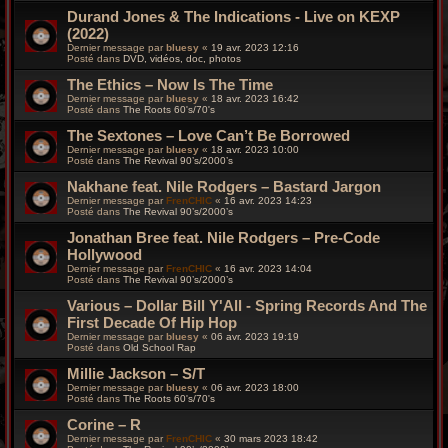
Durand Jones & The Indications - Live on KEXP
(2022)
Dernier message par
bluesy
«
19 avr. 2023 12:16
Posté dans
DVD, vidéos, doc, photos
The Ethics – Now Is The Time
Dernier message par
bluesy
«
18 avr. 2023 16:42
Posté dans
The Roots 60's/70's
The Sextones – Love Can’t Be Borrowed
Dernier message par
bluesy
«
18 avr. 2023 10:00
Posté dans
The Revival 90’s/2000’s
Nakhane feat. Nile Rodgers – Bastard Jargon
Dernier message par
FrenCHIC
«
16 avr. 2023 14:23
Posté dans
The Revival 90’s/2000’s
Jonathan Bree feat. Nile Rodgers – Pre-Code
Hollywood
Dernier message par
FrenCHIC
«
16 avr. 2023 14:04
Posté dans
The Revival 90’s/2000’s
Various – Dollar Bill Y'All - Spring Records And The
First Decade Of Hip Hop
Dernier message par
bluesy
«
06 avr. 2023 19:19
Posté dans
Old School Rap
Millie Jackson – S/T
Dernier message par
bluesy
«
06 avr. 2023 18:00
Posté dans
The Roots 60's/70's
Corine – R
Dernier message par
FrenCHIC
«
30 mars 2023 18:42