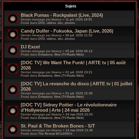
r
Sujets
c
Black Pumas - Rockpalast (Live, 2024)
Dernier message par
bluesy
«
11 juil. 2026 19:55
h
Posté dans
DVD, vidéos, doc, photos
Candy Dulfer - Fukuoka, Japan (Live, 2026)
e
Dernier message par
bluesy
«
09 juil. 2026 21:53
Posté dans
DVD, vidéos, doc, photos
g
DJ Excel
r
Dernier message par
bluesy
«
05 juil. 2026 00:13
Posté dans
Émissions, films (TV-Radio-Web)
o
[DOC TV] We Want The Funk! | ARTE tv | 05 août
2026
o
Dernier message par
bluesy
«
01 juil. 2026 23:21
Posté dans
Émissions, films (TV-Radio-Web)
v
[DOC TV] La revanche du disco | ARTE tv | 01 juillet
2026
y
Dernier message par
bluesy
«
01 juil. 2026 22:38
Posté dans
Émissions, films (TV-Radio-Web)
[DOC TV] Sidney Poitier - Le révolutionnaire
d'Hollywood | Arte | 24 mai 2026
Dernier message par
bluesy
«
24 mai 2026 22:20
Posté dans
Émissions, films (TV-Radio-Web)
St. Paul & The Broken Bones - S/T
Dernier message par
bluesy
«
14 mai 2026 13:39
Posté dans
The Revival 90’s/2000’s