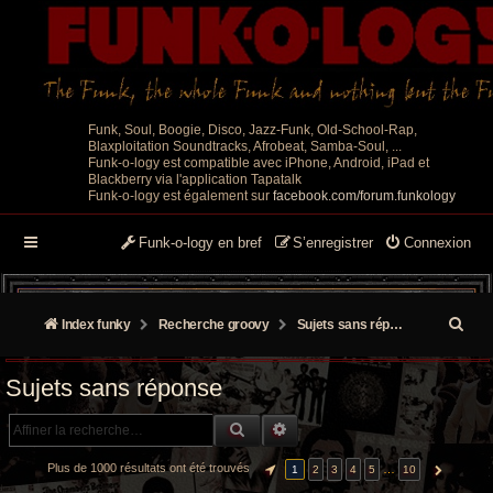
Funk, Soul, Boogie, Disco, Jazz-Funk, Old-School-Rap,
Blaxploitation Soundtracks, Afrobeat, Samba-Soul, ...
Funk-o-logy est compatible avec iPhone, Android, iPad et
Blackberry via l'application Tapatalk
Funk-o-logy est également sur
facebook.com/forum.funkology
Funk-o-logy en bref
S’enregistrer
Connexion
R
Index funky
Recherche groovy
Sujets sans réponse
e
Sujets sans réponse
c
RECHERCHE GROOVY
RECHERCHE AVANCÉE
h
e
Plus de 1000 résultats ont été trouvés
…
1
2
3
4
5
10
PAGE
1
SUR
10
SUIVANTE