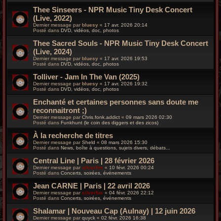
Thee Sinseers - NPR Music Tiny Desk Concert
(Live, 2022)
Dernier message par
bluesy
«
17 avr. 2026 20:14
Posté dans
DVD, vidéos, doc, photos
Thee Sacred Souls - NPR Music Tiny Desk Concert
(Live, 2024)
Dernier message par
bluesy
«
17 avr. 2026 19:53
Posté dans
DVD, vidéos, doc, photos
Tolliver - Jam In The Van (2025)
Dernier message par
bluesy
«
17 avr. 2026 19:32
Posté dans
DVD, vidéos, doc, photos
Enchanté et certaines personnes sans doute me
reconnaitront ;)
Dernier message par
Chris.fonk.addict
«
09 mars 2026 02:30
Posté dans
Funkhunt (le coin des diggers et des zicos)
À la recherche de titres
Dernier message par
Sheld
«
08 mars 2026 15:30
Posté dans
News, boîte à questions, sujets divers, débats...
Central Line | Paris | 28 février 2026
Dernier message par
silverfox
«
10 févr. 2026 00:24
Posté dans
Concerts, soirées, événements
Jean CARNE | Paris | 22 avril 2026
Dernier message par
silverfox
«
04 févr. 2026 22:12
Posté dans
Concerts, soirées, événements
Shalamar | Nouveau Cap (Aulnay) | 12 juin 2026
Dernier message par
quyck
«
02 févr. 2026 16:38