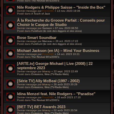
Posté dans
The Revival 90’s/2000’s
Nile Rodgers & Philippe Saisse – "Inside the Box"
Dernier message par
FrenCHIC
«
13 nov. 2023 19:36
Posté dans
A Touch of Jazz
À la Recherche du Groove Parfait : Conseils pour
Choisir le Casque de Studio
Dernier message par
Samson
«
07 nov. 2023 06:50
Posté dans
Funkhunt (le coin des diggers et des zicos)
Bose Smart Soundbar
Dernier message par
Marceau
«
26 oct. 2023 17:22
Posté dans
Funkhunt (le coin des diggers et des zicos)
Michael Jackson (en IA) – Mind Your Business
Dernier message par
FrenCHIC
«
14 oct. 2023 10:21
Posté dans
The Revival 90’s/2000’s
[ARTE.tv] George Michael | Live (2008) | 22
septembre 2023
Dernier message par
bluesy
«
22 sept. 2023 22:49
Posté dans
Émissions, films (TV-Radio-Web)
[Série TV] Ally McBeal (1997 - 2002)
Dernier message par
bluesy
«
26 août 2023 20:29
Posté dans
Émissions, films (TV-Radio-Web)
Idina Menzel feat. Nile Rodgers – "Paradise"
Dernier message par
FrenCHIC
«
16 août 2023 17:10
Posté dans
The Revival 90’s/2000’s
[BET TV] BET Awards 2023
Dernier message par
bluesy
«
02 août 2023 20:54
Posté dans
Émissions, films (TV-Radio-Web)