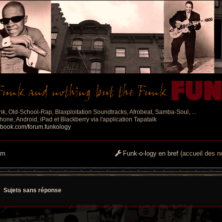
nk, Old-School-Rap, Blaxploitation Soundtracks, Afrobeat, Samba-Soul, ...
one, Android, iPad et Blackberry via l'application Tapatalk
ebook.com/forum.funkology
um
Funk-o-logy en bref
(accueil des no
Sujets sans réponse