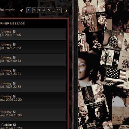
 été trouvés
…
1
2
3
4
5
10
PAGE
1
SUR
10
SUIVANTE
ERNIER MESSAGE
r
bluesy
juil. 2026 19:55
r
bluesy
juil. 2026 21:53
r
bluesy
juil. 2026 00:13
r
bluesy
juil. 2026 23:21
r
bluesy
juil. 2026 22:38
r
bluesy
 mai 2026 22:20
r
bluesy
 mai 2026 13:39
r
Faddim
 mai 2026 13:28