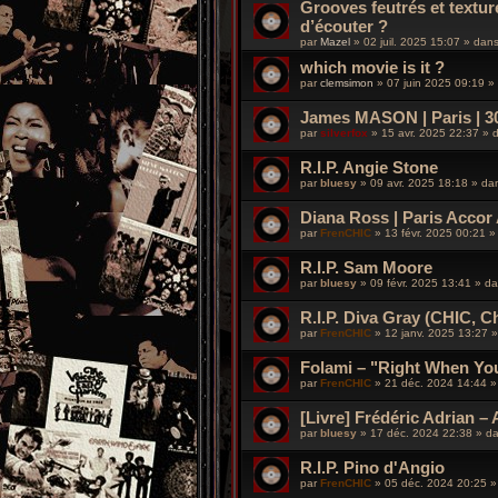
Grooves feutrés et textu
d’écouter ?
par
Mazel
»
02 juil. 2025 15:07
» dan
which movie is it ?
par
clemsimon
»
07 juin 2025 09:19
»
James MASON | Paris | 30 
par
silverfox
»
15 avr. 2025 22:37
» 
R.I.P. Angie Stone
par
bluesy
»
09 avr. 2025 18:18
» da
Diana Ross | Paris Accor A
par
FrenCHIC
»
13 févr. 2025 00:21
»
R.I.P. Sam Moore
par
bluesy
»
09 févr. 2025 13:41
» d
R.I.P. Diva Gray (CHIC, 
par
FrenCHIC
»
12 janv. 2025 13:27
»
Folami – "Right When You
par
FrenCHIC
»
21 déc. 2024 14:44
»
[Livre] Frédéric Adrian – 
par
bluesy
»
17 déc. 2024 22:38
» d
R.I.P. Pino d'Angio
par
FrenCHIC
»
05 déc. 2024 20:25
»