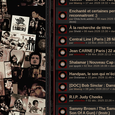
par
bluesy
»
17 avr. 2026 19:32
» da
Enchanté et certaines p
reconnaitront ;)
par
Chris.fonk.addict
»
09 mars 2026 
zicos)
À la recherche de titres
par
Sheld
»
08 mars 2026 15:30
» da
Central Line | Paris | 28 f
par
silverfox
»
10 févr. 2026 00:24
»
Jean CARNE | Paris | 22 a
par
silverfox
»
04 févr. 2026 22:12
»
Shalamar | Nouveau Cap (
par
quyck
»
02 févr. 2026 16:38
» da
Handpan, le son qui m’é
par
Océanaa
»
22 janv. 2026 11:49
»
[DOC] Bob Sinclar : Dans 
par
bluesy
»
08 janv. 2026 23:17
» d
R.I.P. Judy Cheeks
par
silverfox
»
02 déc. 2025 22:26
»
Sammy Brown / The Samm
Son Of A Gun) / (Instr.)