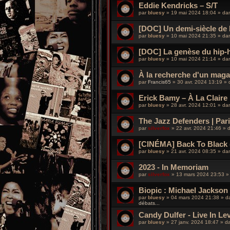
Eddie Kendricks – S/T
par
bluesy
»
19 mai 2024 18:04
» da
[DOC] Un demi-siècle de
par
bluesy
»
10 mai 2024 21:35
» da
[DOC] La genèse du hip-h
par
bluesy
»
10 mai 2024 21:14
» da
À la recherche d'un maga
par
Francis65
»
30 avr. 2024 13:19
» 
Erick Bamy – À La Claire 
par
bluesy
»
28 avr. 2024 12:01
» da
The Jazz Defenders | Paris
par
silverfox
»
22 avr. 2024 21:46
» 
[CINÉMA] Back To Black 
par
bluesy
»
21 avr. 2024 08:35
» da
2023 - In Memoriam
par
silverfox
»
13 mars 2024 23:53
»
Biopic : Michael Jackson
par
bluesy
»
04 mars 2024 21:38
» d
débats...
Candy Dulfer - Live In Le
par
bluesy
»
27 janv. 2024 18:47
» d