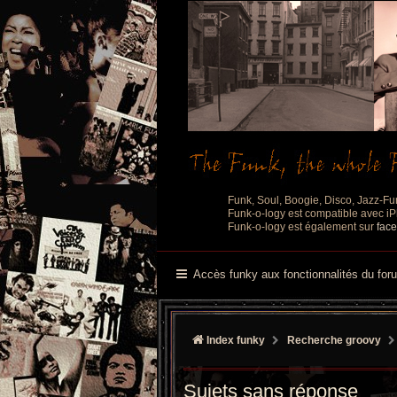
Funk, Soul, Boogie, Disco, Jazz-Fu
Funk-o-logy est compatible avec iPh
Funk-o-logy est également sur
fac
Accès funky aux fonctionnalités du for
Index funky
Recherche groovy
Sujets sans réponse