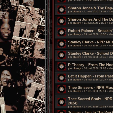
par
Faddim
»
12 mai 2026 13:28
» d
Sharon Jones & The Dap-K
par
bluesy
»
11 mai 2026 22:40
» da
Sharon Jones And The Da
par
bluesy
»
11 mai 2026 21:34
» da
Robert Palmer – Sneakin'
par
bluesy
»
09 mai 2026 18:56
» da
Stanley Clarke - NPR Mus
par
bluesy
»
09 mai 2026 17:04
» da
Stanley Clarke - School 
par
bluesy
»
09 mai 2026 16:49
» da
P-Theory – From The Ho
par
bluesy
»
08 mai 2026 22:02
» da
Let It Happen - From Pas
par
bluesy
»
08 mai 2026 17:27
» da
Thee Sinseers - NPR Musi
par
bluesy
»
17 avr. 2026 20:14
» da
Thee Sacred Souls - NPR 
2024)
par
bluesy
»
17 avr. 2026 19:53
» da
Tolliver - Jam In The Van 