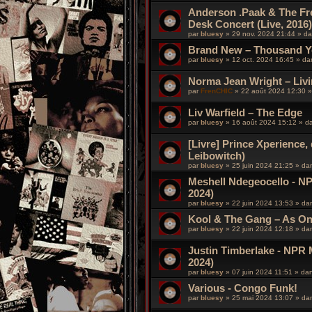
Anderson .Paak & The Fr
Desk Concert (Live, 2016)
par
bluesy
»
29 nov. 2024 21:44
» d
Brand New – Thousand Ye
par
bluesy
»
12 oct. 2024 16:45
» d
Norma Jean Wright – Livi
par
FrenCHIC
»
22 août 2024 12:30
»
Liv Warfield – The Edge
par
bluesy
»
16 août 2024 15:12
» d
[Livre] Prince Xperience, 
Leibowitch)
par
bluesy
»
25 juin 2024 21:25
» da
Meshell Ndegeocello - NP
2024)
par
bluesy
»
22 juin 2024 13:53
» da
Kool & The Gang – As O
par
bluesy
»
22 juin 2024 12:18
» da
Justin Timberlake - NPR 
2024)
par
bluesy
»
07 juin 2024 11:51
» da
Various - Congo Funk!
par
bluesy
»
25 mai 2024 13:07
» da