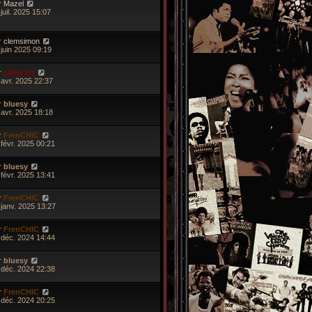
r
Mazel
juil. 2025 15:07
r
clemsimon
 juin 2025 09:19
r
silverfox
 avr. 2025 22:37
r
bluesy
 avr. 2025 18:18
r
FrenCHIC
 févr. 2025 00:21
r
bluesy
 févr. 2025 13:41
r
FrenCHIC
 janv. 2025 13:27
r
FrenCHIC
 déc. 2024 14:44
r
bluesy
 déc. 2024 22:38
r
FrenCHIC
 déc. 2024 20:25