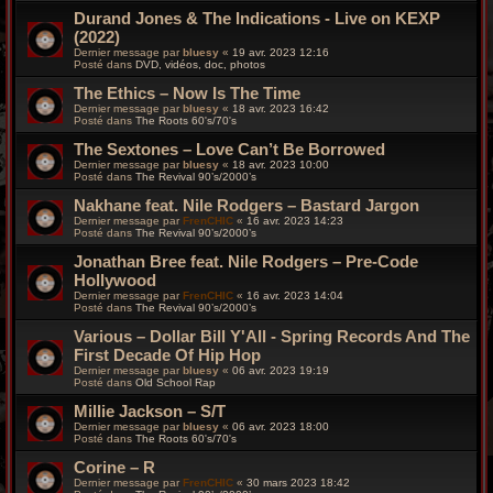
Durand Jones & The Indications - Live on KEXP
(2022)
Dernier message par
bluesy
«
19 avr. 2023 12:16
Posté dans
DVD, vidéos, doc, photos
The Ethics – Now Is The Time
Dernier message par
bluesy
«
18 avr. 2023 16:42
Posté dans
The Roots 60's/70's
The Sextones – Love Can’t Be Borrowed
Dernier message par
bluesy
«
18 avr. 2023 10:00
Posté dans
The Revival 90’s/2000’s
Nakhane feat. Nile Rodgers – Bastard Jargon
Dernier message par
FrenCHIC
«
16 avr. 2023 14:23
Posté dans
The Revival 90’s/2000’s
Jonathan Bree feat. Nile Rodgers – Pre-Code
Hollywood
Dernier message par
FrenCHIC
«
16 avr. 2023 14:04
Posté dans
The Revival 90’s/2000’s
Various – Dollar Bill Y'All - Spring Records And The
First Decade Of Hip Hop
Dernier message par
bluesy
«
06 avr. 2023 19:19
Posté dans
Old School Rap
Millie Jackson – S/T
Dernier message par
bluesy
«
06 avr. 2023 18:00
Posté dans
The Roots 60's/70's
Corine – R
Dernier message par
FrenCHIC
«
30 mars 2023 18:42