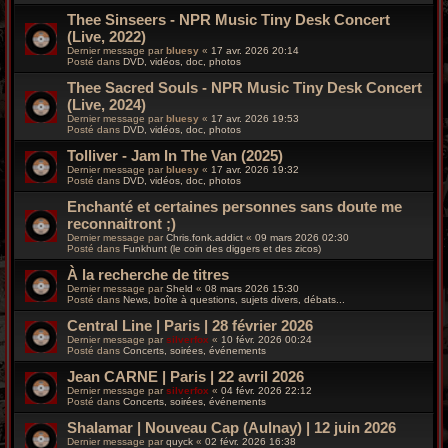
Thee Sinseers - NPR Music Tiny Desk Concert
(Live, 2022)
Dernier message par
bluesy
«
17 avr. 2026 20:14
Posté dans
DVD, vidéos, doc, photos
Thee Sacred Souls - NPR Music Tiny Desk Concert
(Live, 2024)
Dernier message par
bluesy
«
17 avr. 2026 19:53
Posté dans
DVD, vidéos, doc, photos
Tolliver - Jam In The Van (2025)
Dernier message par
bluesy
«
17 avr. 2026 19:32
Posté dans
DVD, vidéos, doc, photos
Enchanté et certaines personnes sans doute me
reconnaitront ;)
Dernier message par
Chris.fonk.addict
«
09 mars 2026 02:30
Posté dans
Funkhunt (le coin des diggers et des zicos)
À la recherche de titres
Dernier message par
Sheld
«
08 mars 2026 15:30
Posté dans
News, boîte à questions, sujets divers, débats...
Central Line | Paris | 28 février 2026
Dernier message par
silverfox
«
10 févr. 2026 00:24
Posté dans
Concerts, soirées, événements
Jean CARNE | Paris | 22 avril 2026
Dernier message par
silverfox
«
04 févr. 2026 22:12
Posté dans
Concerts, soirées, événements
Shalamar | Nouveau Cap (Aulnay) | 12 juin 2026
Dernier message par
quyck
«
02 févr. 2026 16:38