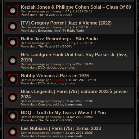
Keziah Jones & Philippe Cohen Solal – Class Of 89
Dernier message par
bluesy
«
07 juil. 2023 20:58
Posté dans
The Revival 90’s/2000’s
[TV] Gregory Porter | Jazz à Vienne (2022)
Dernier message par
bluesy
«
07 juil. 2023 19:36
Posté dans
Émissions, films (TV-Radio-Web)
Baltic Jazz Recordings – São Paulo
Dernier message par
FrenCHIC
«
02 juil. 2023 13:38
Posté dans
The Revival 90’s/2000’s
Nils Landgren Funk Unit feat. Ray Parker Jr. (live,
2019)
Dernier message par
bluesy
«
27 juin 2023 20:20
Posté dans
DVD, vidéos, doc, photos
Bobby Womack à Paris en 1976
Dernier message par
silverfox
«
10 mai 2023 17:19
Posté dans
DVD, vidéos, doc, photos
Black Legends | Paris (75) | octobre 2023 à janvier
2024
Dernier message par
bluesy
«
25 avr. 2023 22:36
Posté dans
Concerts, soirées, événements
BDQ – Truth In My Tears / Wasn’t It You
Dernier message par
bluesy
«
24 avr. 2023 09:59
Posté dans
The Revival 90’s/2000’s
Les Nubians | Paris (75) | 16 mai 2023
Dernier message par
bluesy
«
21 avr. 2023 15:05
Posté dans
Concerts, soirées, événements