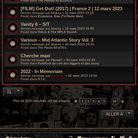
Posté dans
The Revival 90’s/2000’s
[FILM] Get Out! (2017) | France 2 | 12 mars 2023
Dernier message par
bluesy
«
11 mars 2023 15:15
Posté dans
Émissions, films (TV-Radio-Web)
Vanity 6 – S/T
Dernier message par
bluesy
«
10 mars 2023 21:55
Posté dans
Prince & The MPLS Sound
Various – Mid Atlantic Story Vol. 3
Dernier message par
bluesy
«
10 mars 2023 19:33
Posté dans
The Roots 60's/70's
Cherche maxi
Dernier message par
Flava07
«
03 mars 2023 02:28
Posté dans
Funkhunt (le coin des diggers et des zicos)
2022 - In Memoriam
Dernier message par
silverfox
«
02 mars 2023 23:50
Posté dans
R.I.P.
Plus de 1000 résultats ont été trouvés
…
1
2
3
4
5
10
PAGE
1
SUR
10
SUIVANTE
ALLER À