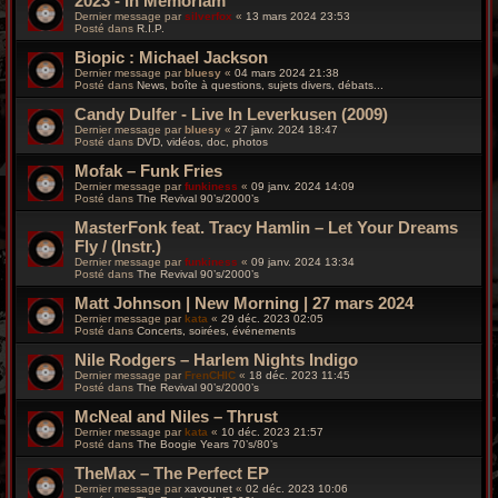
2023 - In Memoriam
Dernier message par
silverfox
«
13 mars 2024 23:53
Posté dans
R.I.P.
Biopic : Michael Jackson
Dernier message par
bluesy
«
04 mars 2024 21:38
Posté dans
News, boîte à questions, sujets divers, débats...
Candy Dulfer - Live In Leverkusen (2009)
Dernier message par
bluesy
«
27 janv. 2024 18:47
Posté dans
DVD, vidéos, doc, photos
Mofak – Funk Fries
Dernier message par
funkiness
«
09 janv. 2024 14:09
Posté dans
The Revival 90’s/2000’s
MasterFonk feat. Tracy Hamlin – Let Your Dreams
Fly / (Instr.)
Dernier message par
funkiness
«
09 janv. 2024 13:34
Posté dans
The Revival 90’s/2000’s
Matt Johnson | New Morning | 27 mars 2024
Dernier message par
kata
«
29 déc. 2023 02:05
Posté dans
Concerts, soirées, événements
Nile Rodgers – Harlem Nights Indigo
Dernier message par
FrenCHIC
«
18 déc. 2023 11:45
Posté dans
The Revival 90’s/2000’s
McNeal and Niles – Thrust
Dernier message par
kata
«
10 déc. 2023 21:57
Posté dans
The Boogie Years 70’s/80’s
TheMax – The Perfect EP
Dernier message par
xavounet
«
02 déc. 2023 10:06