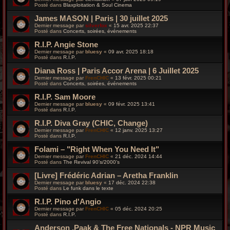
Posté dans
Blaxploitation & Soul Cinema
James MASON | Paris | 30 juillet 2025
Dernier message par
silverfox
«
15 avr. 2025 22:37
Posté dans
Concerts, soirées, événements
R.I.P. Angie Stone
Dernier message par
bluesy
«
09 avr. 2025 18:18
Posté dans
R.I.P.
Diana Ross | Paris Accor Arena | 6 Juillet 2025
Dernier message par
FrenCHIC
«
13 févr. 2025 00:21
Posté dans
Concerts, soirées, événements
R.I.P. Sam Moore
Dernier message par
bluesy
«
09 févr. 2025 13:41
Posté dans
R.I.P.
R.I.P. Diva Gray (CHIC, Change)
Dernier message par
FrenCHIC
«
12 janv. 2025 13:27
Posté dans
R.I.P.
Folami – "Right When You Need It"
Dernier message par
FrenCHIC
«
21 déc. 2024 14:44
Posté dans
The Revival 90’s/2000’s
[Livre] Frédéric Adrian – Aretha Franklin
Dernier message par
bluesy
«
17 déc. 2024 22:38
Posté dans
Le funk dans le texte
R.I.P. Pino d'Angio
Dernier message par
FrenCHIC
«
05 déc. 2024 20:25
Posté dans
R.I.P.
Anderson .Paak & The Free Nationals - NPR Music