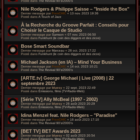
Posté dans
The Revival 90’s/2000’s
Nile Rodgers & Philippe Saisse – "Inside the Box"
Dernier message par
FrenCHIC
«
13 nov. 2023 19:36
Posté dans
A Touch of Jazz
À la Recherche du Groove Parfait : Conseils pour
Choisir le Casque de Studio
Dernier message par
Samson
«
07 nov. 2023 06:50
Posté dans
Funkhunt (le coin des diggers et des zicos)
Bose Smart Soundbar
Dernier message par
Marceau
«
26 oct. 2023 17:22
Posté dans
Funkhunt (le coin des diggers et des zicos)
Michael Jackson (en IA) – Mind Your Business
Dernier message par
FrenCHIC
«
14 oct. 2023 10:21
Posté dans
The Revival 90’s/2000’s
[ARTE.tv] George Michael | Live (2008) | 22
septembre 2023
Dernier message par
bluesy
«
22 sept. 2023 22:49
Posté dans
Émissions, films (TV-Radio-Web)
[Série TV] Ally McBeal (1997 - 2002)
Dernier message par
bluesy
«
26 août 2023 20:29
Posté dans
Émissions, films (TV-Radio-Web)
Idina Menzel feat. Nile Rodgers – "Paradise"
Dernier message par
FrenCHIC
«
16 août 2023 17:10
Posté dans
The Revival 90’s/2000’s
[BET TV] BET Awards 2023
Dernier message par
bluesy
«
02 août 2023 20:54
Posté dans
Émissions, films (TV-Radio-Web)