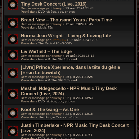
Tiny Desk Concert (Live, 2016)
Dernier message par
bluesy
«
29 nov. 2024 21:44
Posté dans
DVD, vidéos, doc, photos
Brand New – Thousand Years / Party Time
Dernier message par
bluesy
«
12 oct. 2024 16:45
Posté dans
Magic 45s
Norma Jean Wright – Living & Loving Life
Dernier message par
FrenCHIC
«
22 août 2024 12:30
Posté dans
The Revival 90’s/2000’s
Liv Warfield – The Edge
Dernier message par
bluesy
«
16 août 2024 15:12
Posté dans
Prince & The MPLS Sound
[Livre] Prince Xperience, dans la tête du génie
(Ersin Leibowitch)
Dernier message par
bluesy
«
25 juin 2024 21:25
Posté dans
Prince & The MPLS Sound
Meshell Ndegeocello - NPR Music Tiny Desk
Concert (Live, 2024)
Dernier message par
bluesy
«
22 juin 2024 13:53
Posté dans
DVD, vidéos, doc, photos
Kool & The Gang – As One
Dernier message par
bluesy
«
22 juin 2024 12:18
Posté dans
The Boogie Years 70’s/80’s
Justin Timberlake - NPR Music Tiny Desk Concert
(Live, 2024)
Dernier message par
bluesy
«
07 juin 2024 11:51
Posté dans
DVD, vidéos, doc, photos