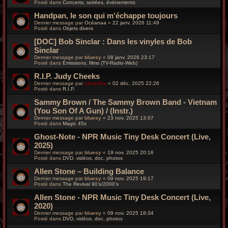
Posté dans
Concerts, soirées, événements
Handpan, le son qui m’échappe toujours
Dernier message par
Océanaa
«
22 janv. 2026 11:49
Posté dans
Objets divers
[DOC] Bob Sinclar : Dans les vinyles de Bob
Sinclar
Dernier message par
bluesy
«
08 janv. 2026 23:17
Posté dans
Émissions, films (TV-Radio-Web)
R.I.P. Judy Cheeks
Dernier message par
silverfox
«
02 déc. 2025 22:26
Posté dans
R.I.P.
Sammy Brown / The Sammy Brown Band - Vietnam
(You Son Of A Gun) / (Instr.)
Dernier message par
bluesy
«
23 nov. 2025 13:07
Posté dans
Magic 45s
Ghost-Note - NPR Music Tiny Desk Concert (Live,
2025)
Dernier message par
bluesy
«
19 nov. 2025 20:16
Posté dans
DVD, vidéos, doc, photos
Allen Stone – Building Balance
Dernier message par
bluesy
«
09 nov. 2025 19:17
Posté dans
The Revival 90’s/2000’s
Allen Stone - NPR Music Tiny Desk Concert (Live,
2020)
Dernier message par
bluesy
«
09 nov. 2025 18:34
Posté dans
DVD, vidéos, doc, photos