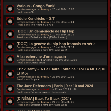
Various - Congo Funk!
Dernier message par
bluesy
«
25 mai 2024 13:07
Posté dans
Afro
Eddie Kendricks – S/T
Dernier message par
bluesy
«
19 mai 2024 18:04
Posté dans
The Roots 60's/70's
[DOC] Un demi-siècle de Hip Hop
Dernier message par
bluesy
«
10 mai 2024 21:35
Posté dans
Émissions, films (TV-Radio-Web)
[DOC] La genèse du hip-hop français en série
Dernier message par
bluesy
«
10 mai 2024 21:14
Posté dans
Émissions, films (TV-Radio-Web)
À la recherche d'un magasin
Dernier message par
Francis65
«
30 avr. 2024 13:19
Posté dans
Objets divers
Erick Bamy – À La Claire Fontaine / Toi La Musique
Et Moi
Dernier message par
bluesy
«
28 avr. 2024 12:01
Posté dans
Tropical
The Jazz Defenders | Paris | 9 et 10 mai 2024
Dernier message par
silverfox
«
22 avr. 2024 21:46
Posté dans
Concerts, soirées, événements
[CINÉMA] Back To Black (2024)
Dernier message par
bluesy
«
21 avr. 2024 08:35
Posté dans
Émissions, films (TV-Radio-Web)