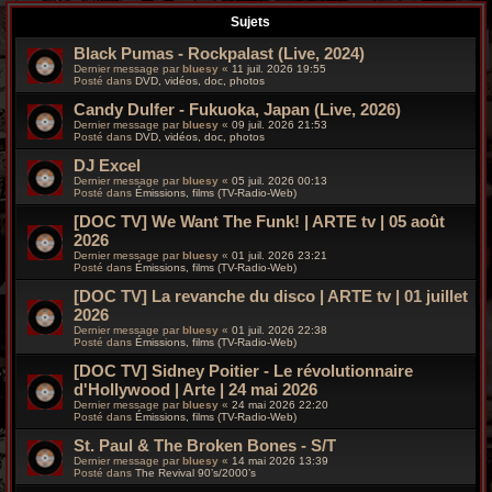
r
Sujets
c
Black Pumas - Rockpalast (Live, 2024)
Dernier message par
bluesy
«
11 juil. 2026 19:55
h
Posté dans
DVD, vidéos, doc, photos
Candy Dulfer - Fukuoka, Japan (Live, 2026)
e
Dernier message par
bluesy
«
09 juil. 2026 21:53
Posté dans
DVD, vidéos, doc, photos
g
DJ Excel
r
Dernier message par
bluesy
«
05 juil. 2026 00:13
Posté dans
Émissions, films (TV-Radio-Web)
o
[DOC TV] We Want The Funk! | ARTE tv | 05 août
2026
o
Dernier message par
bluesy
«
01 juil. 2026 23:21
Posté dans
Émissions, films (TV-Radio-Web)
v
[DOC TV] La revanche du disco | ARTE tv | 01 juillet
2026
y
Dernier message par
bluesy
«
01 juil. 2026 22:38
Posté dans
Émissions, films (TV-Radio-Web)
[DOC TV] Sidney Poitier - Le révolutionnaire
d'Hollywood | Arte | 24 mai 2026
Dernier message par
bluesy
«
24 mai 2026 22:20
Posté dans
Émissions, films (TV-Radio-Web)
St. Paul & The Broken Bones - S/T
Dernier message par
bluesy
«
14 mai 2026 13:39
Posté dans
The Revival 90’s/2000’s