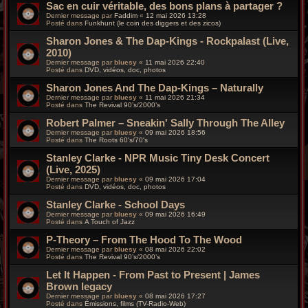
Sac en cuir véritable, des bons plans à partager ?
Dernier message par
Faddim
«
12 mai 2026 13:28
Posté dans
Funkhunt (le coin des diggers et des zicos)
Sharon Jones & The Dap-Kings - Rockpalast (Live,
2010)
Dernier message par
bluesy
«
11 mai 2026 22:40
Posté dans
DVD, vidéos, doc, photos
Sharon Jones And The Dap-Kings – Naturally
Dernier message par
bluesy
«
11 mai 2026 21:34
Posté dans
The Revival 90’s/2000’s
Robert Palmer – Sneakin' Sally Through The Alley
Dernier message par
bluesy
«
09 mai 2026 18:56
Posté dans
The Roots 60's/70's
Stanley Clarke - NPR Music Tiny Desk Concert
(Live, 2025)
Dernier message par
bluesy
«
09 mai 2026 17:04
Posté dans
DVD, vidéos, doc, photos
Stanley Clarke - School Days
Dernier message par
bluesy
«
09 mai 2026 16:49
Posté dans
A Touch of Jazz
P-Theory – From The Hood To The Wood
Dernier message par
bluesy
«
08 mai 2026 22:02
Posté dans
The Revival 90’s/2000’s
Let It Happen - From Past to Present | James
Brown legacy
Dernier message par
bluesy
«
08 mai 2026 17:27
Posté dans
Émissions, films (TV-Radio-Web)