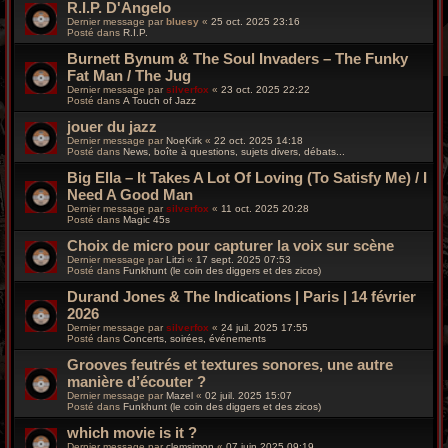
R.I.P. D'Angelo
Dernier message par
bluesy
«
25 oct. 2025 23:16
Posté dans
R.I.P.
Burnett Bynum & The Soul Invaders – The Funky
Fat Man / The Jug
Dernier message par
silverfox
«
23 oct. 2025 22:22
Posté dans
A Touch of Jazz
jouer du jazz
Dernier message par
NoeKirk
«
22 oct. 2025 14:18
Posté dans
News, boîte à questions, sujets divers, débats...
Big Ella – It Takes A Lot Of Loving (To Satisfy Me) / I
Need A Good Man
Dernier message par
silverfox
«
11 oct. 2025 20:28
Posté dans
Magic 45s
Choix de micro pour capturer la voix sur scène
Dernier message par
Litzi
«
17 sept. 2025 07:53
Posté dans
Funkhunt (le coin des diggers et des zicos)
Durand Jones & The Indications | Paris | 14 février
2026
Dernier message par
silverfox
«
24 juil. 2025 17:55
Posté dans
Concerts, soirées, événements
Grooves feutrés et textures sonores, une autre
manière d’écouter ?
Dernier message par
Mazel
«
02 juil. 2025 15:07
Posté dans
Funkhunt (le coin des diggers et des zicos)
which movie is it ?
Dernier message par
clemsimon
«
07 juin 2025 09:19