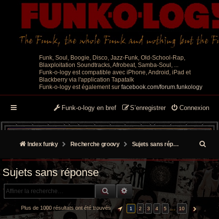
Funk, Soul, Boogie, Disco, Jazz-Funk, Old-School-Rap,
Blaxploitation Soundtracks, Afrobeat, Samba-Soul, ...
Funk-o-logy est compatible avec iPhone, Android, iPad et
Blackberry via l'application Tapatalk
Funk-o-logy est également sur
facebook.com/forum.funkology
Funk-o-logy en bref
S’enregistrer
Connexion
R
Index funky
Recherche groovy
Sujets sans réponse
e
Sujets sans réponse
c
RECHERCHE GROOVY
RECHERCHE AVANCÉE
h
e
Plus de 1000 résultats ont été trouvés
…
1
2
3
4
5
10
PAGE
1
SUR
10
SUIVANTE