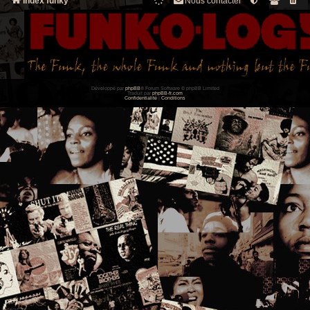
Index funky
Nous contacter
Développé par
phpBB
® Forum Software © phpBB Limited
Traduit par
phpBB-fr.com
Confidentialité
|
Conditions