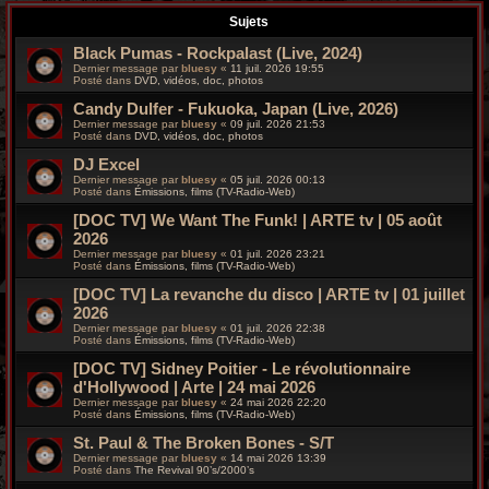
r
Sujets
c
Black Pumas - Rockpalast (Live, 2024)
Dernier message par
bluesy
«
11 juil. 2026 19:55
h
Posté dans
DVD, vidéos, doc, photos
Candy Dulfer - Fukuoka, Japan (Live, 2026)
e
Dernier message par
bluesy
«
09 juil. 2026 21:53
Posté dans
DVD, vidéos, doc, photos
g
DJ Excel
r
Dernier message par
bluesy
«
05 juil. 2026 00:13
Posté dans
Émissions, films (TV-Radio-Web)
o
[DOC TV] We Want The Funk! | ARTE tv | 05 août
2026
o
Dernier message par
bluesy
«
01 juil. 2026 23:21
Posté dans
Émissions, films (TV-Radio-Web)
v
[DOC TV] La revanche du disco | ARTE tv | 01 juillet
2026
y
Dernier message par
bluesy
«
01 juil. 2026 22:38
Posté dans
Émissions, films (TV-Radio-Web)
[DOC TV] Sidney Poitier - Le révolutionnaire
d'Hollywood | Arte | 24 mai 2026
Dernier message par
bluesy
«
24 mai 2026 22:20
Posté dans
Émissions, films (TV-Radio-Web)
St. Paul & The Broken Bones - S/T
Dernier message par
bluesy
«
14 mai 2026 13:39
Posté dans
The Revival 90’s/2000’s