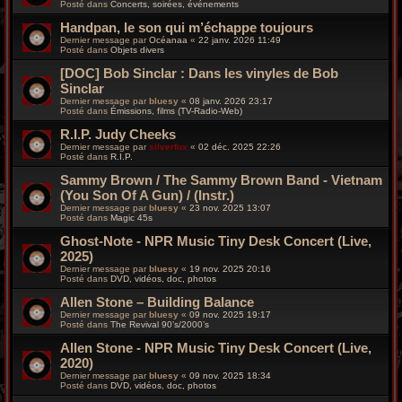
Posté dans
Concerts, soirées, événements
Handpan, le son qui m’échappe toujours
Dernier message par
Océanaa
«
22 janv. 2026 11:49
Posté dans
Objets divers
[DOC] Bob Sinclar : Dans les vinyles de Bob
Sinclar
Dernier message par
bluesy
«
08 janv. 2026 23:17
Posté dans
Émissions, films (TV-Radio-Web)
R.I.P. Judy Cheeks
Dernier message par
silverfox
«
02 déc. 2025 22:26
Posté dans
R.I.P.
Sammy Brown / The Sammy Brown Band - Vietnam
(You Son Of A Gun) / (Instr.)
Dernier message par
bluesy
«
23 nov. 2025 13:07
Posté dans
Magic 45s
Ghost-Note - NPR Music Tiny Desk Concert (Live,
2025)
Dernier message par
bluesy
«
19 nov. 2025 20:16
Posté dans
DVD, vidéos, doc, photos
Allen Stone – Building Balance
Dernier message par
bluesy
«
09 nov. 2025 19:17
Posté dans
The Revival 90’s/2000’s
Allen Stone - NPR Music Tiny Desk Concert (Live,
2020)
Dernier message par
bluesy
«
09 nov. 2025 18:34
Posté dans
DVD, vidéos, doc, photos