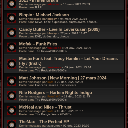
2023 - In Memoriam
Dernier message par
silverfox
«
13 mars 2024 23:53
Posté dans
R.I.P.
Biopic : Michael Jackson
Dernier message par
bluesy
«
04 mars 2024 21:38
Posté dans
News, boîte à questions, sujets divers, débats...
Candy Dulfer - Live In Leverkusen (2009)
Dernier message par
bluesy
«
27 janv. 2024 18:47
Posté dans
DVD, vidéos, doc, photos
Mofak – Funk Fries
Dernier message par
funkiness
«
09 janv. 2024 14:09
Posté dans
The Revival 90’s/2000’s
MasterFonk feat. Tracy Hamlin – Let Your Dreams
Fly / (Instr.)
Dernier message par
funkiness
«
09 janv. 2024 13:34
Posté dans
The Revival 90’s/2000’s
Matt Johnson | New Morning | 27 mars 2024
Dernier message par
kata
«
29 déc. 2023 02:05
Posté dans
Concerts, soirées, événements
Nile Rodgers – Harlem Nights Indigo
Dernier message par
FrenCHIC
«
18 déc. 2023 11:45
Posté dans
The Revival 90’s/2000’s
McNeal and Niles – Thrust
Dernier message par
kata
«
10 déc. 2023 21:57
Posté dans
The Boogie Years 70’s/80’s
TheMax – The Perfect EP
Dernier message par
xavounet
«
02 déc. 2023 10:06