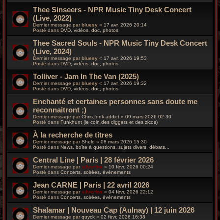
Thee Sinseers - NPR Music Tiny Desk Concert
(Live, 2022)
Dernier message par
bluesy
«
17 avr. 2026 20:14
Posté dans
DVD, vidéos, doc, photos
Thee Sacred Souls - NPR Music Tiny Desk Concert
(Live, 2024)
Dernier message par
bluesy
«
17 avr. 2026 19:53
Posté dans
DVD, vidéos, doc, photos
Tolliver - Jam In The Van (2025)
Dernier message par
bluesy
«
17 avr. 2026 19:32
Posté dans
DVD, vidéos, doc, photos
Enchanté et certaines personnes sans doute me
reconnaitront ;)
Dernier message par
Chris.fonk.addict
«
09 mars 2026 02:30
Posté dans
Funkhunt (le coin des diggers et des zicos)
À la recherche de titres
Dernier message par
Sheld
«
08 mars 2026 15:30
Posté dans
News, boîte à questions, sujets divers, débats...
Central Line | Paris | 28 février 2026
Dernier message par
silverfox
«
10 févr. 2026 00:24
Posté dans
Concerts, soirées, événements
Jean CARNE | Paris | 22 avril 2026
Dernier message par
silverfox
«
04 févr. 2026 22:12
Posté dans
Concerts, soirées, événements
Shalamar | Nouveau Cap (Aulnay) | 12 juin 2026
Dernier message par
quyck
«
02 févr. 2026 16:38