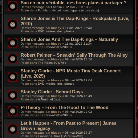
Sac en cuir véritable, des bons plans à partager ?
Dernier message par
Faddim
«
12 mai 2026 13:28
Posté dans
Funkhunt (le coin des diggers et des zicos)
Sharon Jones & The Dap-Kings - Rockpalast (Live,
2010)
Dernier message par
bluesy
«
11 mai 2026 22:40
Posté dans
DVD, vidéos, doc, photos
Sharon Jones And The Dap-Kings – Naturally
Dernier message par
bluesy
«
11 mai 2026 21:34
Posté dans
The Revival 90’s/2000’s
Robert Palmer – Sneakin' Sally Through The Alley
Dernier message par
bluesy
«
09 mai 2026 18:56
Posté dans
The Roots 60's/70's
Stanley Clarke - NPR Music Tiny Desk Concert
(Live, 2025)
Dernier message par
bluesy
«
09 mai 2026 17:04
Posté dans
DVD, vidéos, doc, photos
Stanley Clarke - School Days
Dernier message par
bluesy
«
09 mai 2026 16:49
Posté dans
A Touch of Jazz
P-Theory – From The Hood To The Wood
Dernier message par
bluesy
«
08 mai 2026 22:02
Posté dans
The Revival 90’s/2000’s
Let It Happen - From Past to Present | James
Brown legacy
Dernier message par
bluesy
«
08 mai 2026 17:27
Posté dans
Émissions, films (TV-Radio-Web)