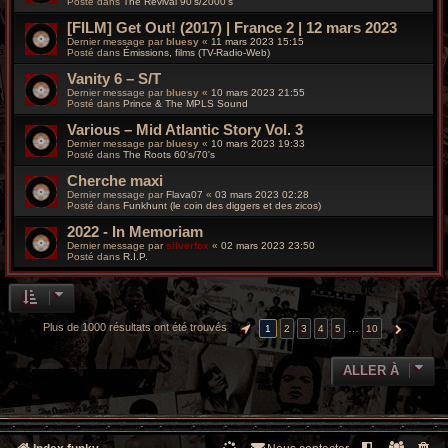
Posté dans
The Revival 90’s/2000’s
[FILM] Get Out! (2017) | France 2 | 12 mars 2023
Dernier message par
bluesy
«
11 mars 2023 15:15
Posté dans
Émissions, films (TV-Radio-Web)
Vanity 6 – S/T
Dernier message par
bluesy
«
10 mars 2023 21:55
Posté dans
Prince & The MPLS Sound
Various – Mid Atlantic Story Vol. 3
Dernier message par
bluesy
«
10 mars 2023 19:33
Posté dans
The Roots 60's/70's
Cherche maxi
Dernier message par
Flava07
«
03 mars 2023 02:28
Posté dans
Funkhunt (le coin des diggers et des zicos)
2022 - In Memoriam
Dernier message par
silverfox
«
02 mars 2023 23:50
Posté dans
R.I.P.
Plus de 1000 résultats ont été trouvés
…
1
2
3
4
5
10
PAGE
1
SUR
10
SUIVANTE
ALLER À