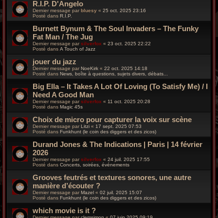
R.I.P. D'Angelo
Dernier message par
bluesy
«
25 oct. 2025 23:16
Posté dans
R.I.P.
Burnett Bynum & The Soul Invaders – The Funky
Fat Man / The Jug
Dernier message par
silverfox
«
23 oct. 2025 22:22
Posté dans
A Touch of Jazz
jouer du jazz
Dernier message par
NoeKirk
«
22 oct. 2025 14:18
Posté dans
News, boîte à questions, sujets divers, débats...
Big Ella – It Takes A Lot Of Loving (To Satisfy Me) / I
Need A Good Man
Dernier message par
silverfox
«
11 oct. 2025 20:28
Posté dans
Magic 45s
Choix de micro pour capturer la voix sur scène
Dernier message par
Litzi
«
17 sept. 2025 07:53
Posté dans
Funkhunt (le coin des diggers et des zicos)
Durand Jones & The Indications | Paris | 14 février
2026
Dernier message par
silverfox
«
24 juil. 2025 17:55
Posté dans
Concerts, soirées, événements
Grooves feutrés et textures sonores, une autre
manière d’écouter ?
Dernier message par
Mazel
«
02 juil. 2025 15:07
Posté dans
Funkhunt (le coin des diggers et des zicos)
which movie is it ?
Dernier message par
clemsimon
«
07 juin 2025 09:19