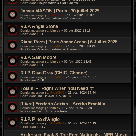
Posté dans
Blaxploitation & Soul Cinema
James MASON | Paris | 30 juillet 2025
Dernier message par
silverfox
«
15 avr. 2025 22:37
Posté dans
Concerts, soirées, événements
R.I.P. Angie Stone
Dernier message par
bluesy
«
09 avr. 2025 18:18
Posté dans
R.I.P.
Diana Ross | Paris Accor Arena | 6 Juillet 2025
Dernier message par
FrenCHIC
«
13 févr. 2025 00:21
Posté dans
Concerts, soirées, événements
R.I.P. Sam Moore
Dernier message par
bluesy
«
09 févr. 2025 13:41
Posté dans
R.I.P.
R.I.P. Diva Gray (CHIC, Change)
Dernier message par
FrenCHIC
«
12 janv. 2025 13:27
Posté dans
R.I.P.
Folami – "Right When You Need It"
Dernier message par
FrenCHIC
«
21 déc. 2024 14:44
Posté dans
The Revival 90’s/2000’s
[Livre] Frédéric Adrian – Aretha Franklin
Dernier message par
bluesy
«
17 déc. 2024 22:38
Posté dans
Le funk dans le texte
R.I.P. Pino d'Angio
Dernier message par
FrenCHIC
«
05 déc. 2024 20:25
Posté dans
R.I.P.
Anderson .Paak & The Free Nationals - NPR Music