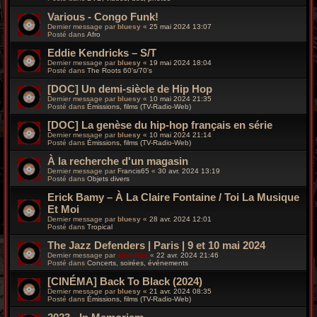
Various - Congo Funk!
Dernier message par
bluesy
«
25 mai 2024 13:07
Posté dans
Afro
Eddie Kendricks – S/T
Dernier message par
bluesy
«
19 mai 2024 18:04
Posté dans
The Roots 60's/70's
[DOC] Un demi-siècle de Hip Hop
Dernier message par
bluesy
«
10 mai 2024 21:35
Posté dans
Émissions, films (TV-Radio-Web)
[DOC] La genèse du hip-hop français en série
Dernier message par
bluesy
«
10 mai 2024 21:14
Posté dans
Émissions, films (TV-Radio-Web)
À la recherche d'un magasin
Dernier message par
Francis65
«
30 avr. 2024 13:19
Posté dans
Objets divers
Erick Bamy – À La Claire Fontaine / Toi La Musique
Et Moi
Dernier message par
bluesy
«
28 avr. 2024 12:01
Posté dans
Tropical
The Jazz Defenders | Paris | 9 et 10 mai 2024
Dernier message par
silverfox
«
22 avr. 2024 21:46
Posté dans
Concerts, soirées, événements
[CINÉMA] Back To Black (2024)
Dernier message par
bluesy
«
21 avr. 2024 08:35
Posté dans
Émissions, films (TV-Radio-Web)