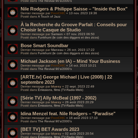
Posté dans
The Revival 90’s/2000’s
Nile Rodgers & Philippe Saisse – "Inside the Box"
Dernier message par
FrenCHIC
«
13 nov. 2023 19:36
Posté dans
A Touch of Jazz
À la Recherche du Groove Parfait : Conseils pour
Choisir le Casque de Studio
Dernier message par
Samson
«
07 nov. 2023 06:50
Posté dans
Funkhunt (le coin des diggers et des zicos)
Bose Smart Soundbar
Dernier message par
Marceau
«
26 oct. 2023 17:22
Posté dans
Funkhunt (le coin des diggers et des zicos)
Michael Jackson (en IA) – Mind Your Business
Dernier message par
FrenCHIC
«
14 oct. 2023 10:21
Posté dans
The Revival 90’s/2000’s
[ARTE.tv] George Michael | Live (2008) | 22
septembre 2023
Dernier message par
bluesy
«
22 sept. 2023 22:49
Posté dans
Émissions, films (TV-Radio-Web)
[Série TV] Ally McBeal (1997 - 2002)
Dernier message par
bluesy
«
26 août 2023 20:29
Posté dans
Émissions, films (TV-Radio-Web)
Idina Menzel feat. Nile Rodgers – "Paradise"
Dernier message par
FrenCHIC
«
16 août 2023 17:10
Posté dans
The Revival 90’s/2000’s
[BET TV] BET Awards 2023
Dernier message par
bluesy
«
02 août 2023 20:54
Posté dans
Émissions, films (TV-Radio-Web)