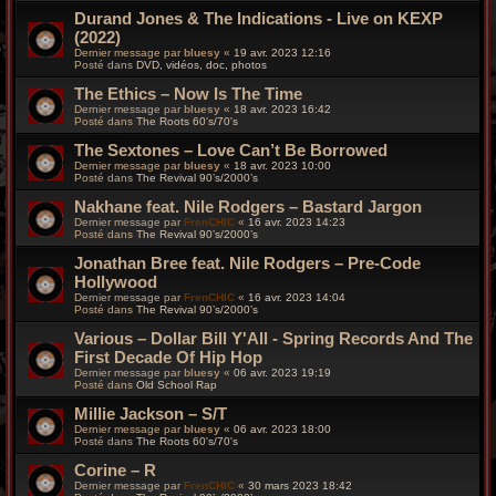
Durand Jones & The Indications - Live on KEXP
(2022)
Dernier message par
bluesy
«
19 avr. 2023 12:16
Posté dans
DVD, vidéos, doc, photos
The Ethics – Now Is The Time
Dernier message par
bluesy
«
18 avr. 2023 16:42
Posté dans
The Roots 60's/70's
The Sextones – Love Can’t Be Borrowed
Dernier message par
bluesy
«
18 avr. 2023 10:00
Posté dans
The Revival 90’s/2000’s
Nakhane feat. Nile Rodgers – Bastard Jargon
Dernier message par
FrenCHIC
«
16 avr. 2023 14:23
Posté dans
The Revival 90’s/2000’s
Jonathan Bree feat. Nile Rodgers – Pre-Code
Hollywood
Dernier message par
FrenCHIC
«
16 avr. 2023 14:04
Posté dans
The Revival 90’s/2000’s
Various – Dollar Bill Y'All - Spring Records And The
First Decade Of Hip Hop
Dernier message par
bluesy
«
06 avr. 2023 19:19
Posté dans
Old School Rap
Millie Jackson – S/T
Dernier message par
bluesy
«
06 avr. 2023 18:00
Posté dans
The Roots 60's/70's
Corine – R
Dernier message par
FrenCHIC
«
30 mars 2023 18:42