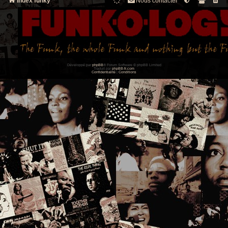
Index funky
Nous contacter
Développé par
phpBB
® Forum Software © phpBB Limited
Traduit par
phpBB-fr.com
Confidentialité
|
Conditions