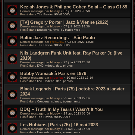
Keziah Jones & Philippe Cohen Solal – Class Of 89
Dernier message par
bluesy
«
07 juil. 2023 20:58
Posté dans
The Revival 90’s/2000’s
[TV] Gregory Porter | Jazz à Vienne (2022)
Dernier message par
bluesy
«
07 juil. 2023 19:36
Posté dans
Émissions, films (TV-Radio-Web)
Baltic Jazz Recordings – São Paulo
Dernier message par
FrenCHIC
«
02 juil. 2023 13:38
Posté dans
The Revival 90’s/2000’s
Nils Landgren Funk Unit feat. Ray Parker Jr. (live,
2019)
Dernier message par
bluesy
«
27 juin 2023 20:20
Posté dans
DVD, vidéos, doc, photos
Bobby Womack à Paris en 1976
Dernier message par
silverfox
«
10 mai 2023 17:19
Posté dans
DVD, vidéos, doc, photos
Black Legends | Paris (75) | octobre 2023 à janvier
2024
Dernier message par
bluesy
«
25 avr. 2023 22:36
Posté dans
Concerts, soirées, événements
BDQ – Truth In My Tears / Wasn’t It You
Dernier message par
bluesy
«
24 avr. 2023 09:59
Posté dans
The Revival 90’s/2000’s
Les Nubians | Paris (75) | 16 mai 2023
Dernier message par
bluesy
«
21 avr. 2023 15:05
Posté dans
Concerts, soirées, événements