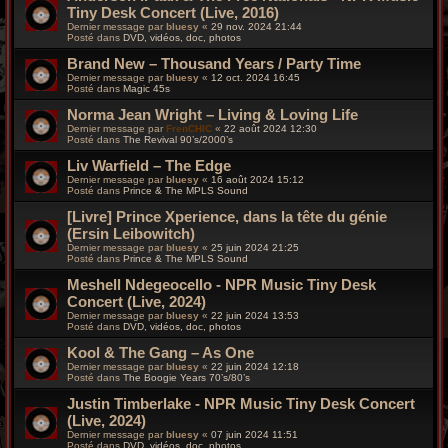
Tiny Desk Concert (Live, 2016)
Dernier message par
bluesy
«
29 nov. 2024 21:44
Posté dans
DVD, vidéos, doc, photos
Brand New – Thousand Years / Party Time
Dernier message par
bluesy
«
12 oct. 2024 16:45
Posté dans
Magic 45s
Norma Jean Wright – Living & Loving Life
Dernier message par
FrenCHIC
«
22 août 2024 12:30
Posté dans
The Revival 90’s/2000’s
Liv Warfield – The Edge
Dernier message par
bluesy
«
16 août 2024 15:12
Posté dans
Prince & The MPLS Sound
[Livre] Prince Xperience, dans la tête du génie
(Ersin Leibowitch)
Dernier message par
bluesy
«
25 juin 2024 21:25
Posté dans
Prince & The MPLS Sound
Meshell Ndegeocello - NPR Music Tiny Desk
Concert (Live, 2024)
Dernier message par
bluesy
«
22 juin 2024 13:53
Posté dans
DVD, vidéos, doc, photos
Kool & The Gang – As One
Dernier message par
bluesy
«
22 juin 2024 12:18
Posté dans
The Boogie Years 70’s/80’s
Justin Timberlake - NPR Music Tiny Desk Concert
(Live, 2024)
Dernier message par
bluesy
«
07 juin 2024 11:51
Posté dans
DVD, vidéos, doc, photos