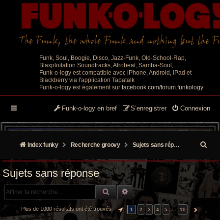
Funk, Soul, Boogie, Disco, Jazz-Funk, Old-School-Rap,
Blaxploitation Soundtracks, Afrobeat, Samba-Soul, ...
Funk-o-logy est compatible avec iPhone, Android, iPad et
Blackberry via l'application Tapatalk
Funk-o-logy est également sur
facebook.com/forum.funkology
Funk-o-logy en bref
S’enregistrer
Connexion
R
Index funky
Recherche groovy
Sujets sans réponse
e
Sujets sans réponse
c
RECHERCHE GROOVY
RECHERCHE AVANCÉE
h
e
Plus de 1000 résultats ont été trouvés
…
1
2
3
4
5
10
PAGE
1
SUR
10
SUIVANTE