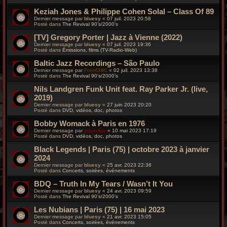
Keziah Jones & Philippe Cohen Solal – Class Of 89
Dernier message par
bluesy
«
07 juil. 2023 20:58
Posté dans
The Revival 90’s/2000’s
[TV] Gregory Porter | Jazz à Vienne (2022)
Dernier message par
bluesy
«
07 juil. 2023 19:36
Posté dans
Émissions, films (TV-Radio-Web)
Baltic Jazz Recordings – São Paulo
Dernier message par
FrenCHIC
«
02 juil. 2023 13:38
Posté dans
The Revival 90’s/2000’s
Nils Landgren Funk Unit feat. Ray Parker Jr. (live,
2019)
Dernier message par
bluesy
«
27 juin 2023 20:20
Posté dans
DVD, vidéos, doc, photos
Bobby Womack à Paris en 1976
Dernier message par
silverfox
«
10 mai 2023 17:19
Posté dans
DVD, vidéos, doc, photos
Black Legends | Paris (75) | octobre 2023 à janvier
2024
Dernier message par
bluesy
«
25 avr. 2023 22:36
Posté dans
Concerts, soirées, événements
BDQ – Truth In My Tears / Wasn’t It You
Dernier message par
bluesy
«
24 avr. 2023 09:59
Posté dans
The Revival 90’s/2000’s
Les Nubians | Paris (75) | 16 mai 2023
Dernier message par
bluesy
«
21 avr. 2023 15:05
Posté dans
Concerts, soirées, événements