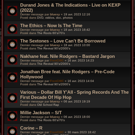
Durand Jones & The Indications - Live on KEXP
(2022)
Dernier message par
bluesy
«
19 avr. 2023 12:16
Posté dans
DVD, vidéos, doc, photos
The Ethics – Now Is The Time
Dernier message par
bluesy
«
18 avr. 2023 16:42
Posté dans
The Roots 60's/70's
The Sextones – Love Can’t Be Borrowed
Dernier message par
bluesy
«
18 avr. 2023 10:00
Posté dans
The Revival 90’s/2000’s
Nakhane feat. Nile Rodgers – Bastard Jargon
Dernier message par
FrenCHIC
«
16 avr. 2023 14:23
Posté dans
The Revival 90’s/2000’s
Jonathan Bree feat. Nile Rodgers – Pre-Code
Hollywood
Dernier message par
FrenCHIC
«
16 avr. 2023 14:04
Posté dans
The Revival 90’s/2000’s
Various – Dollar Bill Y'All - Spring Records And The
First Decade Of Hip Hop
Dernier message par
bluesy
«
06 avr. 2023 19:19
Posté dans
Old School Rap
Millie Jackson – S/T
Dernier message par
bluesy
«
06 avr. 2023 18:00
Posté dans
The Roots 60's/70's
Corine – R
Dernier message par
FrenCHIC
«
30 mars 2023 18:42