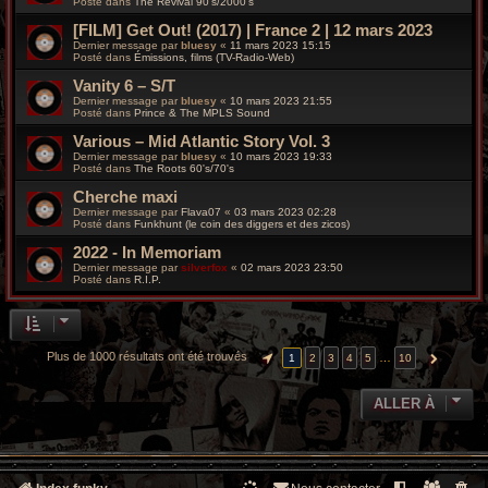
Posté dans
The Revival 90’s/2000’s
[FILM] Get Out! (2017) | France 2 | 12 mars 2023
Dernier message par
bluesy
«
11 mars 2023 15:15
Posté dans
Émissions, films (TV-Radio-Web)
Vanity 6 – S/T
Dernier message par
bluesy
«
10 mars 2023 21:55
Posté dans
Prince & The MPLS Sound
Various – Mid Atlantic Story Vol. 3
Dernier message par
bluesy
«
10 mars 2023 19:33
Posté dans
The Roots 60's/70's
Cherche maxi
Dernier message par
Flava07
«
03 mars 2023 02:28
Posté dans
Funkhunt (le coin des diggers et des zicos)
2022 - In Memoriam
Dernier message par
silverfox
«
02 mars 2023 23:50
Posté dans
R.I.P.
Plus de 1000 résultats ont été trouvés
…
1
2
3
4
5
10
PAGE
1
SUR
10
SUIVANTE
ALLER À