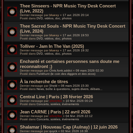
Thee Sinseers - NPR Music Tiny Desk Concert
(Live, 2022)
Dernier message par
bluesy
«
17 avr. 2026 20:14
Posté dans
DVD, vidéos, doc, photos
Thee Sacred Souls - NPR Music Tiny Desk Concert
(Live, 2024)
Dernier message par
bluesy
«
17 avr. 2026 19:53
Posté dans
DVD, vidéos, doc, photos
Tolliver - Jam In The Van (2025)
Dernier message par
bluesy
«
17 avr. 2026 19:32
Posté dans
DVD, vidéos, doc, photos
Enchanté et certaines personnes sans doute me
reconnaitront ;)
Dernier message par
Chris.fonk.addict
«
09 mars 2026 02:30
Posté dans
Funkhunt (le coin des diggers et des zicos)
À la recherche de titres
Dernier message par
Sheld
«
08 mars 2026 15:30
Posté dans
News, boîte à questions, sujets divers, débats...
Central Line | Paris | 28 février 2026
Dernier message par
silverfox
«
10 févr. 2026 00:24
Posté dans
Concerts, soirées, événements
Jean CARNE | Paris | 22 avril 2026
Dernier message par
silverfox
«
04 févr. 2026 22:12
Posté dans
Concerts, soirées, événements
Shalamar | Nouveau Cap (Aulnay) | 12 juin 2026
Dernier message par
quyck
«
02 févr. 2026 16:38