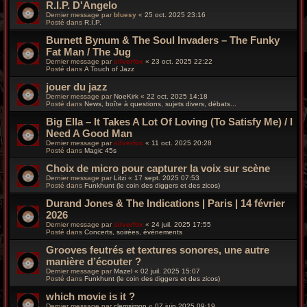
R.I.P. D'Angelo
Dernier message par
bluesy
«
25 oct. 2025 23:16
Posté dans
R.I.P.
Burnett Bynum & The Soul Invaders – The Funky
Fat Man / The Jug
Dernier message par
silverfox
«
23 oct. 2025 22:22
Posté dans
A Touch of Jazz
jouer du jazz
Dernier message par
NoeKirk
«
22 oct. 2025 14:18
Posté dans
News, boîte à questions, sujets divers, débats...
Big Ella – It Takes A Lot Of Loving (To Satisfy Me) / I
Need A Good Man
Dernier message par
silverfox
«
11 oct. 2025 20:28
Posté dans
Magic 45s
Choix de micro pour capturer la voix sur scène
Dernier message par
Litzi
«
17 sept. 2025 07:53
Posté dans
Funkhunt (le coin des diggers et des zicos)
Durand Jones & The Indications | Paris | 14 février
2026
Dernier message par
silverfox
«
24 juil. 2025 17:55
Posté dans
Concerts, soirées, événements
Grooves feutrés et textures sonores, une autre
manière d’écouter ?
Dernier message par
Mazel
«
02 juil. 2025 15:07
Posté dans
Funkhunt (le coin des diggers et des zicos)
which movie is it ?
Dernier message par
clemsimon
«
07 juin 2025 09:19