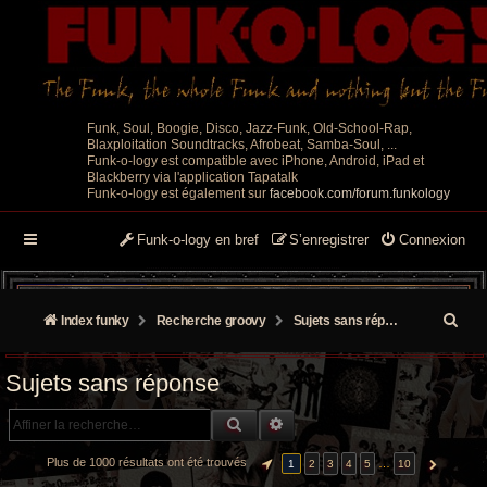
Funk, Soul, Boogie, Disco, Jazz-Funk, Old-School-Rap,
Blaxploitation Soundtracks, Afrobeat, Samba-Soul, ...
Funk-o-logy est compatible avec iPhone, Android, iPad et
Blackberry via l'application Tapatalk
Funk-o-logy est également sur
facebook.com/forum.funkology
Funk-o-logy en bref
S’enregistrer
Connexion
R
Index funky
Recherche groovy
Sujets sans réponse
e
Sujets sans réponse
c
RECHERCHE GROOVY
RECHERCHE AVANCÉE
h
e
Plus de 1000 résultats ont été trouvés
…
1
2
3
4
5
10
PAGE
1
SUR
10
SUIVANTE