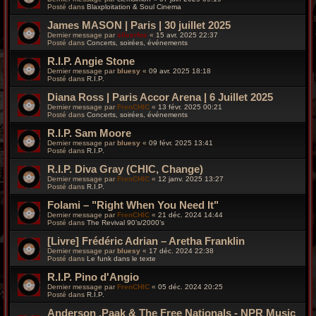
Posté dans
Blaxploitation & Soul Cinema
James MASON | Paris | 30 juillet 2025
Dernier message par
silverfox
«
15 avr. 2025 22:37
Posté dans
Concerts, soirées, événements
R.I.P. Angie Stone
Dernier message par
bluesy
«
09 avr. 2025 18:18
Posté dans
R.I.P.
Diana Ross | Paris Accor Arena | 6 Juillet 2025
Dernier message par
FrenCHIC
«
13 févr. 2025 00:21
Posté dans
Concerts, soirées, événements
R.I.P. Sam Moore
Dernier message par
bluesy
«
09 févr. 2025 13:41
Posté dans
R.I.P.
R.I.P. Diva Gray (CHIC, Change)
Dernier message par
FrenCHIC
«
12 janv. 2025 13:27
Posté dans
R.I.P.
Folami – "Right When You Need It"
Dernier message par
FrenCHIC
«
21 déc. 2024 14:44
Posté dans
The Revival 90’s/2000’s
[Livre] Frédéric Adrian – Aretha Franklin
Dernier message par
bluesy
«
17 déc. 2024 22:38
Posté dans
Le funk dans le texte
R.I.P. Pino d'Angio
Dernier message par
FrenCHIC
«
05 déc. 2024 20:25
Posté dans
R.I.P.
Anderson .Paak & The Free Nationals - NPR Music