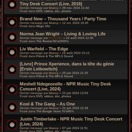
Tiny Desk Concert (Live, 2016)
Dernier message par
bluesy
«
29 nov. 2024 21:44
Posté dans
DVD, vidéos, doc, photos
Brand New – Thousand Years / Party Time
Dernier message par
bluesy
«
12 oct. 2024 16:45
Posté dans
Magic 45s
Norma Jean Wright – Living & Loving Life
Dernier message par
FrenCHIC
«
22 août 2024 12:30
Posté dans
The Revival 90’s/2000’s
Liv Warfield – The Edge
Dernier message par
bluesy
«
16 août 2024 15:12
Posté dans
Prince & The MPLS Sound
[Livre] Prince Xperience, dans la tête du génie
(Ersin Leibowitch)
Dernier message par
bluesy
«
25 juin 2024 21:25
Posté dans
Prince & The MPLS Sound
Meshell Ndegeocello - NPR Music Tiny Desk
Concert (Live, 2024)
Dernier message par
bluesy
«
22 juin 2024 13:53
Posté dans
DVD, vidéos, doc, photos
Kool & The Gang – As One
Dernier message par
bluesy
«
22 juin 2024 12:18
Posté dans
The Boogie Years 70’s/80’s
Justin Timberlake - NPR Music Tiny Desk Concert
(Live, 2024)
Dernier message par
bluesy
«
07 juin 2024 11:51
Posté dans
DVD, vidéos, doc, photos