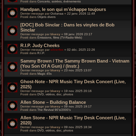
Posté dans
Concerts, soirées, événements
Handpan, le son qui m’échappe toujours
Dernier message par
Océanaa
«
22 janv. 2026 11:49
Posté dans
Objets divers
[DOC] Bob Sinclar : Dans les vinyles de Bob
Sinclar
Dernier message par
bluesy
«
08 janv. 2026 23:17
Posté dans
Émissions, films (TV-Radio-Web)
R.I.P. Judy Cheeks
Dernier message par
silverfox
«
02 déc. 2025 22:26
Posté dans
R.I.P.
Sammy Brown / The Sammy Brown Band - Vietnam
(You Son Of A Gun) / (Instr.)
Dernier message par
bluesy
«
23 nov. 2025 13:07
Posté dans
Magic 45s
Ghost-Note - NPR Music Tiny Desk Concert (Live,
2025)
Dernier message par
bluesy
«
19 nov. 2025 20:16
Posté dans
DVD, vidéos, doc, photos
Allen Stone – Building Balance
Dernier message par
bluesy
«
09 nov. 2025 19:17
Posté dans
The Revival 90’s/2000’s
Allen Stone - NPR Music Tiny Desk Concert (Live,
2020)
Dernier message par
bluesy
«
09 nov. 2025 18:34
Posté dans
DVD, vidéos, doc, photos