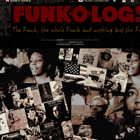
Index funky
Nous contacter
Développé par
phpBB
® Forum Software © phpBB Limited
Traduit par
phpBB-fr.com
Confidentialité
|
Conditions