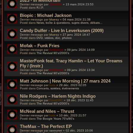
2023 - In Memoriam
Dernier message par
silverfox
«
13 mars 2024 23:53
Posté dans
R.I.P.
Biopic : Michael Jackson
Dernier message par
bluesy
«
04 mars 2024 21:38
Posté dans
News, boîte à questions, sujets divers, débats...
Candy Dulfer - Live In Leverkusen (2009)
Dernier message par
bluesy
«
27 janv. 2024 18:47
Posté dans
DVD, vidéos, doc, photos
Mofak – Funk Fries
Dernier message par
funkiness
«
09 janv. 2024 14:09
Posté dans
The Revival 90’s/2000’s
MasterFonk feat. Tracy Hamlin – Let Your Dreams
Fly / (Instr.)
Dernier message par
funkiness
«
09 janv. 2024 13:34
Posté dans
The Revival 90’s/2000’s
Matt Johnson | New Morning | 27 mars 2024
Dernier message par
kata
«
29 déc. 2023 02:05
Posté dans
Concerts, soirées, événements
Nile Rodgers – Harlem Nights Indigo
Dernier message par
FrenCHIC
«
18 déc. 2023 11:45
Posté dans
The Revival 90’s/2000’s
McNeal and Niles – Thrust
Dernier message par
kata
«
10 déc. 2023 21:57
Posté dans
The Boogie Years 70’s/80’s
TheMax – The Perfect EP
Dernier message par
xavounet
«
02 déc. 2023 10:06