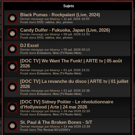
r
Sujets
c
Black Pumas - Rockpalast (Live, 2024)
Dernier message par
bluesy
«
11 juil. 2026 19:55
h
Posté dans
DVD, vidéos, doc, photos
Candy Dulfer - Fukuoka, Japan (Live, 2026)
e
Dernier message par
bluesy
«
09 juil. 2026 21:53
Posté dans
DVD, vidéos, doc, photos
g
DJ Excel
r
Dernier message par
bluesy
«
05 juil. 2026 00:13
Posté dans
Émissions, films (TV-Radio-Web)
o
[DOC TV] We Want The Funk! | ARTE tv | 05 août
2026
o
Dernier message par
bluesy
«
01 juil. 2026 23:21
Posté dans
Émissions, films (TV-Radio-Web)
v
[DOC TV] La revanche du disco | ARTE tv | 01 juillet
2026
y
Dernier message par
bluesy
«
01 juil. 2026 22:38
Posté dans
Émissions, films (TV-Radio-Web)
[DOC TV] Sidney Poitier - Le révolutionnaire
d'Hollywood | Arte | 24 mai 2026
Dernier message par
bluesy
«
24 mai 2026 22:20
Posté dans
Émissions, films (TV-Radio-Web)
St. Paul & The Broken Bones - S/T
Dernier message par
bluesy
«
14 mai 2026 13:39
Posté dans
The Revival 90’s/2000’s