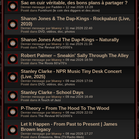
Sac en cuir véritable, des bons plans à partager ?
Dernier message par
Faddim
«
12 mai 2026 13:28
Posté dans
Funkhunt (le coin des diggers et des zicos)
Sharon Jones & The Dap-Kings - Rockpalast (Live,
2010)
Dernier message par
bluesy
«
11 mai 2026 22:40
Posté dans
DVD, vidéos, doc, photos
Sharon Jones And The Dap-Kings – Naturally
Dernier message par
bluesy
«
11 mai 2026 21:34
Posté dans
The Revival 90’s/2000’s
Robert Palmer – Sneakin' Sally Through The Alley
Dernier message par
bluesy
«
09 mai 2026 18:56
Posté dans
The Roots 60's/70's
Stanley Clarke - NPR Music Tiny Desk Concert
(Live, 2025)
Dernier message par
bluesy
«
09 mai 2026 17:04
Posté dans
DVD, vidéos, doc, photos
Stanley Clarke - School Days
Dernier message par
bluesy
«
09 mai 2026 16:49
Posté dans
A Touch of Jazz
P-Theory – From The Hood To The Wood
Dernier message par
bluesy
«
08 mai 2026 22:02
Posté dans
The Revival 90’s/2000’s
Let It Happen - From Past to Present | James
Brown legacy
Dernier message par
bluesy
«
08 mai 2026 17:27
Posté dans
Émissions, films (TV-Radio-Web)