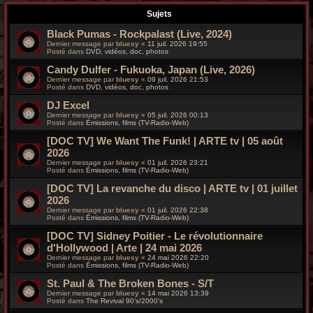
r
Sujets
c
Black Pumas - Rockpalast (Live, 2024)
Dernier message par
bluesy
«
11 juil. 2026 19:55
h
Posté dans
DVD, vidéos, doc, photos
Candy Dulfer - Fukuoka, Japan (Live, 2026)
e
Dernier message par
bluesy
«
09 juil. 2026 21:53
Posté dans
DVD, vidéos, doc, photos
g
DJ Excel
r
Dernier message par
bluesy
«
05 juil. 2026 00:13
Posté dans
Émissions, films (TV-Radio-Web)
o
[DOC TV] We Want The Funk! | ARTE tv | 05 août
2026
o
Dernier message par
bluesy
«
01 juil. 2026 23:21
Posté dans
Émissions, films (TV-Radio-Web)
v
[DOC TV] La revanche du disco | ARTE tv | 01 juillet
2026
y
Dernier message par
bluesy
«
01 juil. 2026 22:38
Posté dans
Émissions, films (TV-Radio-Web)
[DOC TV] Sidney Poitier - Le révolutionnaire
d'Hollywood | Arte | 24 mai 2026
Dernier message par
bluesy
«
24 mai 2026 22:20
Posté dans
Émissions, films (TV-Radio-Web)
St. Paul & The Broken Bones - S/T
Dernier message par
bluesy
«
14 mai 2026 13:39
Posté dans
The Revival 90’s/2000’s