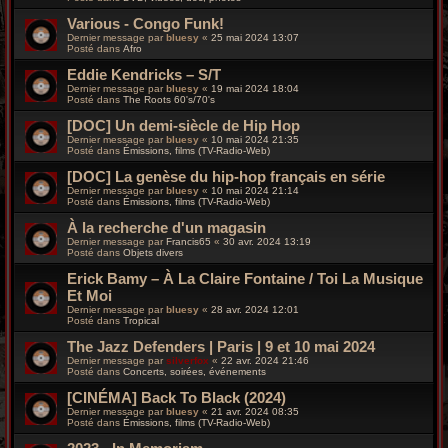
Various - Congo Funk!
Dernier message par
bluesy
«
25 mai 2024 13:07
Posté dans
Afro
Eddie Kendricks – S/T
Dernier message par
bluesy
«
19 mai 2024 18:04
Posté dans
The Roots 60's/70's
[DOC] Un demi-siècle de Hip Hop
Dernier message par
bluesy
«
10 mai 2024 21:35
Posté dans
Émissions, films (TV-Radio-Web)
[DOC] La genèse du hip-hop français en série
Dernier message par
bluesy
«
10 mai 2024 21:14
Posté dans
Émissions, films (TV-Radio-Web)
À la recherche d'un magasin
Dernier message par
Francis65
«
30 avr. 2024 13:19
Posté dans
Objets divers
Erick Bamy – À La Claire Fontaine / Toi La Musique
Et Moi
Dernier message par
bluesy
«
28 avr. 2024 12:01
Posté dans
Tropical
The Jazz Defenders | Paris | 9 et 10 mai 2024
Dernier message par
silverfox
«
22 avr. 2024 21:46
Posté dans
Concerts, soirées, événements
[CINÉMA] Back To Black (2024)
Dernier message par
bluesy
«
21 avr. 2024 08:35
Posté dans
Émissions, films (TV-Radio-Web)