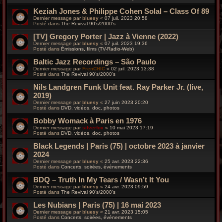
Keziah Jones & Philippe Cohen Solal – Class Of 89
Dernier message par
bluesy
«
07 juil. 2023 20:58
Posté dans
The Revival 90’s/2000’s
[TV] Gregory Porter | Jazz à Vienne (2022)
Dernier message par
bluesy
«
07 juil. 2023 19:36
Posté dans
Émissions, films (TV-Radio-Web)
Baltic Jazz Recordings – São Paulo
Dernier message par
FrenCHIC
«
02 juil. 2023 13:38
Posté dans
The Revival 90’s/2000’s
Nils Landgren Funk Unit feat. Ray Parker Jr. (live,
2019)
Dernier message par
bluesy
«
27 juin 2023 20:20
Posté dans
DVD, vidéos, doc, photos
Bobby Womack à Paris en 1976
Dernier message par
silverfox
«
10 mai 2023 17:19
Posté dans
DVD, vidéos, doc, photos
Black Legends | Paris (75) | octobre 2023 à janvier
2024
Dernier message par
bluesy
«
25 avr. 2023 22:36
Posté dans
Concerts, soirées, événements
BDQ – Truth In My Tears / Wasn’t It You
Dernier message par
bluesy
«
24 avr. 2023 09:59
Posté dans
The Revival 90’s/2000’s
Les Nubians | Paris (75) | 16 mai 2023
Dernier message par
bluesy
«
21 avr. 2023 15:05
Posté dans
Concerts, soirées, événements