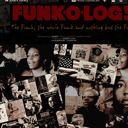
Index funky
Nous contacter
Développé par
phpBB
® Forum Software © phpBB Limited
Traduit par
phpBB-fr.com
Confidentialité
|
Conditions