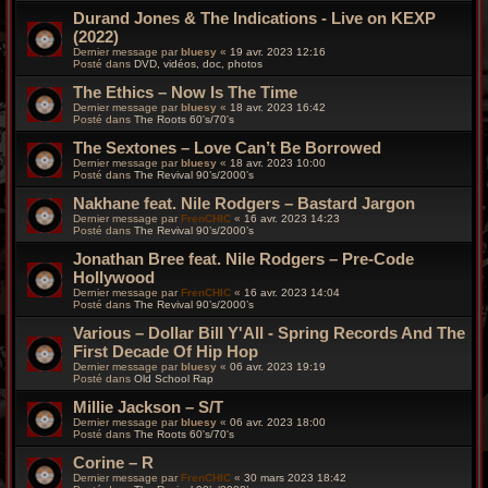
Durand Jones & The Indications - Live on KEXP
(2022)
Dernier message par
bluesy
«
19 avr. 2023 12:16
Posté dans
DVD, vidéos, doc, photos
The Ethics – Now Is The Time
Dernier message par
bluesy
«
18 avr. 2023 16:42
Posté dans
The Roots 60's/70's
The Sextones – Love Can’t Be Borrowed
Dernier message par
bluesy
«
18 avr. 2023 10:00
Posté dans
The Revival 90’s/2000’s
Nakhane feat. Nile Rodgers – Bastard Jargon
Dernier message par
FrenCHIC
«
16 avr. 2023 14:23
Posté dans
The Revival 90’s/2000’s
Jonathan Bree feat. Nile Rodgers – Pre-Code
Hollywood
Dernier message par
FrenCHIC
«
16 avr. 2023 14:04
Posté dans
The Revival 90’s/2000’s
Various – Dollar Bill Y'All - Spring Records And The
First Decade Of Hip Hop
Dernier message par
bluesy
«
06 avr. 2023 19:19
Posté dans
Old School Rap
Millie Jackson – S/T
Dernier message par
bluesy
«
06 avr. 2023 18:00
Posté dans
The Roots 60's/70's
Corine – R
Dernier message par
FrenCHIC
«
30 mars 2023 18:42