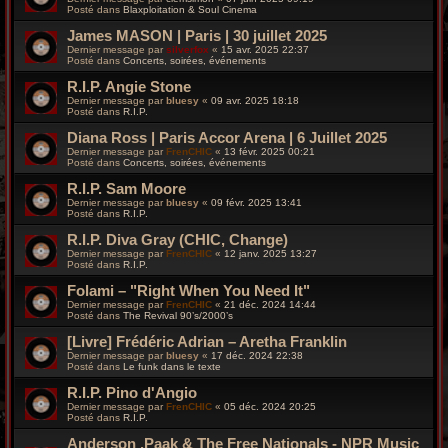
Posté dans
Blaxploitation & Soul Cinema
James MASON | Paris | 30 juillet 2025
Dernier message par
silverfox
«
15 avr. 2025 22:37
Posté dans
Concerts, soirées, événements
R.I.P. Angie Stone
Dernier message par
bluesy
«
09 avr. 2025 18:18
Posté dans
R.I.P.
Diana Ross | Paris Accor Arena | 6 Juillet 2025
Dernier message par
FrenCHIC
«
13 févr. 2025 00:21
Posté dans
Concerts, soirées, événements
R.I.P. Sam Moore
Dernier message par
bluesy
«
09 févr. 2025 13:41
Posté dans
R.I.P.
R.I.P. Diva Gray (CHIC, Change)
Dernier message par
FrenCHIC
«
12 janv. 2025 13:27
Posté dans
R.I.P.
Folami – "Right When You Need It"
Dernier message par
FrenCHIC
«
21 déc. 2024 14:44
Posté dans
The Revival 90’s/2000’s
[Livre] Frédéric Adrian – Aretha Franklin
Dernier message par
bluesy
«
17 déc. 2024 22:38
Posté dans
Le funk dans le texte
R.I.P. Pino d'Angio
Dernier message par
FrenCHIC
«
05 déc. 2024 20:25
Posté dans
R.I.P.
Anderson .Paak & The Free Nationals - NPR Music