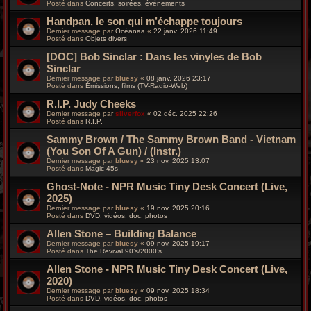
Posté dans
Concerts, soirées, événements
Handpan, le son qui m’échappe toujours
Dernier message par
Océanaa
«
22 janv. 2026 11:49
Posté dans
Objets divers
[DOC] Bob Sinclar : Dans les vinyles de Bob
Sinclar
Dernier message par
bluesy
«
08 janv. 2026 23:17
Posté dans
Émissions, films (TV-Radio-Web)
R.I.P. Judy Cheeks
Dernier message par
silverfox
«
02 déc. 2025 22:26
Posté dans
R.I.P.
Sammy Brown / The Sammy Brown Band - Vietnam
(You Son Of A Gun) / (Instr.)
Dernier message par
bluesy
«
23 nov. 2025 13:07
Posté dans
Magic 45s
Ghost-Note - NPR Music Tiny Desk Concert (Live,
2025)
Dernier message par
bluesy
«
19 nov. 2025 20:16
Posté dans
DVD, vidéos, doc, photos
Allen Stone – Building Balance
Dernier message par
bluesy
«
09 nov. 2025 19:17
Posté dans
The Revival 90’s/2000’s
Allen Stone - NPR Music Tiny Desk Concert (Live,
2020)
Dernier message par
bluesy
«
09 nov. 2025 18:34
Posté dans
DVD, vidéos, doc, photos