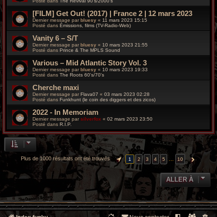
Posté dans
The Revival 90’s/2000’s
[FILM] Get Out! (2017) | France 2 | 12 mars 2023
Dernier message par
bluesy
«
11 mars 2023 15:15
Posté dans
Émissions, films (TV-Radio-Web)
Vanity 6 – S/T
Dernier message par
bluesy
«
10 mars 2023 21:55
Posté dans
Prince & The MPLS Sound
Various – Mid Atlantic Story Vol. 3
Dernier message par
bluesy
«
10 mars 2023 19:33
Posté dans
The Roots 60's/70's
Cherche maxi
Dernier message par
Flava07
«
03 mars 2023 02:28
Posté dans
Funkhunt (le coin des diggers et des zicos)
2022 - In Memoriam
Dernier message par
silverfox
«
02 mars 2023 23:50
Posté dans
R.I.P.
Plus de 1000 résultats ont été trouvés
…
1
2
3
4
5
10
PAGE
1
SUR
10
SUIVANTE
ALLER À