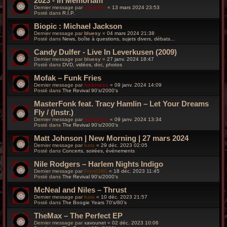
2023 - In Memoriam
Dernier message par
silverfox
«
13 mars 2024 23:53
Posté dans
R.I.P.
Biopic : Michael Jackson
Dernier message par
bluesy
«
04 mars 2024 21:38
Posté dans
News, boîte à questions, sujets divers, débats...
Candy Dulfer - Live In Leverkusen (2009)
Dernier message par
bluesy
«
27 janv. 2024 18:47
Posté dans
DVD, vidéos, doc, photos
Mofak – Funk Fries
Dernier message par
funkiness
«
09 janv. 2024 14:09
Posté dans
The Revival 90’s/2000’s
MasterFonk feat. Tracy Hamlin – Let Your Dreams
Fly / (Instr.)
Dernier message par
funkiness
«
09 janv. 2024 13:34
Posté dans
The Revival 90’s/2000’s
Matt Johnson | New Morning | 27 mars 2024
Dernier message par
kata
«
29 déc. 2023 02:05
Posté dans
Concerts, soirées, événements
Nile Rodgers – Harlem Nights Indigo
Dernier message par
FrenCHIC
«
18 déc. 2023 11:45
Posté dans
The Revival 90’s/2000’s
McNeal and Niles – Thrust
Dernier message par
kata
«
10 déc. 2023 21:57
Posté dans
The Boogie Years 70’s/80’s
TheMax – The Perfect EP
Dernier message par
xavounet
«
02 déc. 2023 10:06