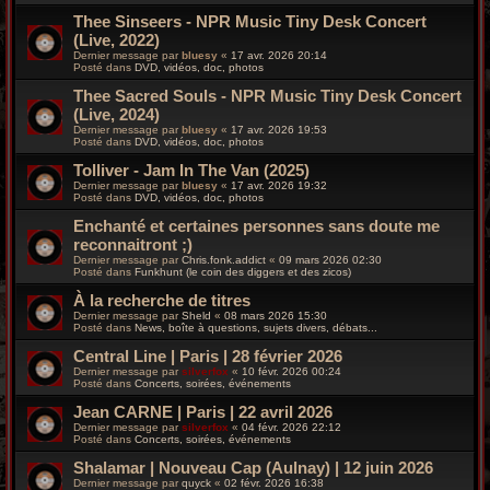
Thee Sinseers - NPR Music Tiny Desk Concert
(Live, 2022)
Dernier message par
bluesy
«
17 avr. 2026 20:14
Posté dans
DVD, vidéos, doc, photos
Thee Sacred Souls - NPR Music Tiny Desk Concert
(Live, 2024)
Dernier message par
bluesy
«
17 avr. 2026 19:53
Posté dans
DVD, vidéos, doc, photos
Tolliver - Jam In The Van (2025)
Dernier message par
bluesy
«
17 avr. 2026 19:32
Posté dans
DVD, vidéos, doc, photos
Enchanté et certaines personnes sans doute me
reconnaitront ;)
Dernier message par
Chris.fonk.addict
«
09 mars 2026 02:30
Posté dans
Funkhunt (le coin des diggers et des zicos)
À la recherche de titres
Dernier message par
Sheld
«
08 mars 2026 15:30
Posté dans
News, boîte à questions, sujets divers, débats...
Central Line | Paris | 28 février 2026
Dernier message par
silverfox
«
10 févr. 2026 00:24
Posté dans
Concerts, soirées, événements
Jean CARNE | Paris | 22 avril 2026
Dernier message par
silverfox
«
04 févr. 2026 22:12
Posté dans
Concerts, soirées, événements
Shalamar | Nouveau Cap (Aulnay) | 12 juin 2026
Dernier message par
quyck
«
02 févr. 2026 16:38