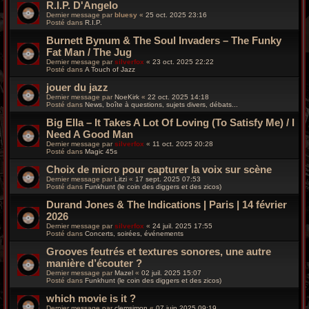
R.I.P. D'Angelo
Dernier message par
bluesy
«
25 oct. 2025 23:16
Posté dans
R.I.P.
Burnett Bynum & The Soul Invaders – The Funky
Fat Man / The Jug
Dernier message par
silverfox
«
23 oct. 2025 22:22
Posté dans
A Touch of Jazz
jouer du jazz
Dernier message par
NoeKirk
«
22 oct. 2025 14:18
Posté dans
News, boîte à questions, sujets divers, débats...
Big Ella – It Takes A Lot Of Loving (To Satisfy Me) / I
Need A Good Man
Dernier message par
silverfox
«
11 oct. 2025 20:28
Posté dans
Magic 45s
Choix de micro pour capturer la voix sur scène
Dernier message par
Litzi
«
17 sept. 2025 07:53
Posté dans
Funkhunt (le coin des diggers et des zicos)
Durand Jones & The Indications | Paris | 14 février
2026
Dernier message par
silverfox
«
24 juil. 2025 17:55
Posté dans
Concerts, soirées, événements
Grooves feutrés et textures sonores, une autre
manière d’écouter ?
Dernier message par
Mazel
«
02 juil. 2025 15:07
Posté dans
Funkhunt (le coin des diggers et des zicos)
which movie is it ?
Dernier message par
clemsimon
«
07 juin 2025 09:19