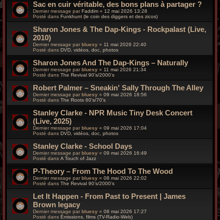
Sac en cuir véritable, des bons plans à partager ?
Dernier message par
Faddim
«
12 mai 2026 13:28
Posté dans
Funkhunt (le coin des diggers et des zicos)
Sharon Jones & The Dap-Kings - Rockpalast (Live,
2010)
Dernier message par
bluesy
«
11 mai 2026 22:40
Posté dans
DVD, vidéos, doc, photos
Sharon Jones And The Dap-Kings – Naturally
Dernier message par
bluesy
«
11 mai 2026 21:34
Posté dans
The Revival 90’s/2000’s
Robert Palmer – Sneakin' Sally Through The Alley
Dernier message par
bluesy
«
09 mai 2026 18:56
Posté dans
The Roots 60's/70's
Stanley Clarke - NPR Music Tiny Desk Concert
(Live, 2025)
Dernier message par
bluesy
«
09 mai 2026 17:04
Posté dans
DVD, vidéos, doc, photos
Stanley Clarke - School Days
Dernier message par
bluesy
«
09 mai 2026 16:49
Posté dans
A Touch of Jazz
P-Theory – From The Hood To The Wood
Dernier message par
bluesy
«
08 mai 2026 22:02
Posté dans
The Revival 90’s/2000’s
Let It Happen - From Past to Present | James
Brown legacy
Dernier message par
bluesy
«
08 mai 2026 17:27
Posté dans
Émissions, films (TV-Radio-Web)