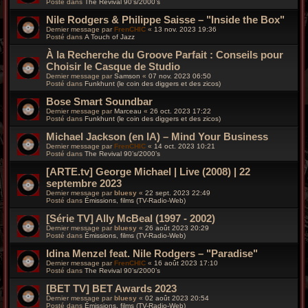
Posté dans
The Revival 90’s/2000’s
Nile Rodgers & Philippe Saisse – "Inside the Box"
Dernier message par
FrenCHIC
«
13 nov. 2023 19:36
Posté dans
A Touch of Jazz
À la Recherche du Groove Parfait : Conseils pour
Choisir le Casque de Studio
Dernier message par
Samson
«
07 nov. 2023 06:50
Posté dans
Funkhunt (le coin des diggers et des zicos)
Bose Smart Soundbar
Dernier message par
Marceau
«
26 oct. 2023 17:22
Posté dans
Funkhunt (le coin des diggers et des zicos)
Michael Jackson (en IA) – Mind Your Business
Dernier message par
FrenCHIC
«
14 oct. 2023 10:21
Posté dans
The Revival 90’s/2000’s
[ARTE.tv] George Michael | Live (2008) | 22
septembre 2023
Dernier message par
bluesy
«
22 sept. 2023 22:49
Posté dans
Émissions, films (TV-Radio-Web)
[Série TV] Ally McBeal (1997 - 2002)
Dernier message par
bluesy
«
26 août 2023 20:29
Posté dans
Émissions, films (TV-Radio-Web)
Idina Menzel feat. Nile Rodgers – "Paradise"
Dernier message par
FrenCHIC
«
16 août 2023 17:10
Posté dans
The Revival 90’s/2000’s
[BET TV] BET Awards 2023
Dernier message par
bluesy
«
02 août 2023 20:54
Posté dans
Émissions, films (TV-Radio-Web)