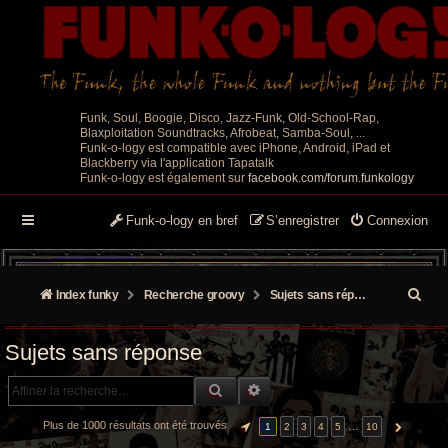
Funk, Soul, Boogie, Disco, Jazz-Funk, Old-School-Rap,
Blaxploitation Soundtracks, Afrobeat, Samba-Soul, ...
Funk-o-logy est compatible avec iPhone, Android, iPad et
Blackberry via l'application Tapatalk
Funk-o-logy est également sur
facebook.com/forum.funkology
Funk-o-logy en bref
S’enregistrer
Connexion
R
Index funky
Recherche groovy
Sujets sans réponse
e
Sujets sans réponse
c
RECHERCHE GROOVY
RECHERCHE AVANCÉE
h
e
Plus de 1000 résultats ont été trouvés
…
1
2
3
4
5
10
PAGE
1
SUR
10
SUIVANTE