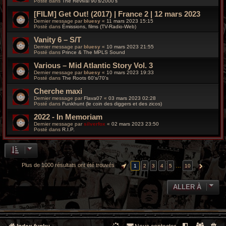
Posté dans
The Revival 90’s/2000’s
[FILM] Get Out! (2017) | France 2 | 12 mars 2023
Dernier message par
bluesy
«
11 mars 2023 15:15
Posté dans
Émissions, films (TV-Radio-Web)
Vanity 6 – S/T
Dernier message par
bluesy
«
10 mars 2023 21:55
Posté dans
Prince & The MPLS Sound
Various – Mid Atlantic Story Vol. 3
Dernier message par
bluesy
«
10 mars 2023 19:33
Posté dans
The Roots 60's/70's
Cherche maxi
Dernier message par
Flava07
«
03 mars 2023 02:28
Posté dans
Funkhunt (le coin des diggers et des zicos)
2022 - In Memoriam
Dernier message par
silverfox
«
02 mars 2023 23:50
Posté dans
R.I.P.
Plus de 1000 résultats ont été trouvés
…
1
2
3
4
5
10
PAGE
1
SUR
10
SUIVANTE
ALLER À