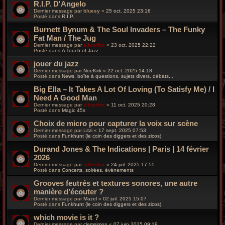
R.I.P. D'Angelo
Dernier message par
bluesy
«
25 oct. 2025 23:16
Posté dans
R.I.P.
Burnett Bynum & The Soul Invaders – The Funky
Fat Man / The Jug
Dernier message par
silverfox
«
23 oct. 2025 22:22
Posté dans
A Touch of Jazz
jouer du jazz
Dernier message par
NoeKirk
«
22 oct. 2025 14:18
Posté dans
News, boîte à questions, sujets divers, débats...
Big Ella – It Takes A Lot Of Loving (To Satisfy Me) / I
Need A Good Man
Dernier message par
silverfox
«
11 oct. 2025 20:28
Posté dans
Magic 45s
Choix de micro pour capturer la voix sur scène
Dernier message par
Litzi
«
17 sept. 2025 07:53
Posté dans
Funkhunt (le coin des diggers et des zicos)
Durand Jones & The Indications | Paris | 14 février
2026
Dernier message par
silverfox
«
24 juil. 2025 17:55
Posté dans
Concerts, soirées, événements
Grooves feutrés et textures sonores, une autre
manière d’écouter ?
Dernier message par
Mazel
«
02 juil. 2025 15:07
Posté dans
Funkhunt (le coin des diggers et des zicos)
which movie is it ?
Dernier message par
clemsimon
«
07 juin 2025 09:19