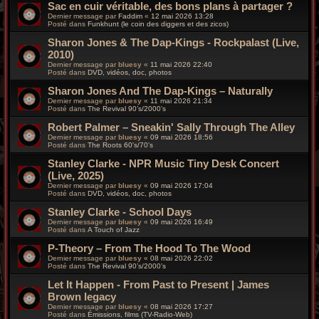
Sac en cuir véritable, des bons plans à partager ?
Dernier message par
Faddim
«
12 mai 2026 13:28
Posté dans
Funkhunt (le coin des diggers et des zicos)
Sharon Jones & The Dap-Kings - Rockpalast (Live,
2010)
Dernier message par
bluesy
«
11 mai 2026 22:40
Posté dans
DVD, vidéos, doc, photos
Sharon Jones And The Dap-Kings – Naturally
Dernier message par
bluesy
«
11 mai 2026 21:34
Posté dans
The Revival 90’s/2000’s
Robert Palmer – Sneakin' Sally Through The Alley
Dernier message par
bluesy
«
09 mai 2026 18:56
Posté dans
The Roots 60's/70's
Stanley Clarke - NPR Music Tiny Desk Concert
(Live, 2025)
Dernier message par
bluesy
«
09 mai 2026 17:04
Posté dans
DVD, vidéos, doc, photos
Stanley Clarke - School Days
Dernier message par
bluesy
«
09 mai 2026 16:49
Posté dans
A Touch of Jazz
P-Theory – From The Hood To The Wood
Dernier message par
bluesy
«
08 mai 2026 22:02
Posté dans
The Revival 90’s/2000’s
Let It Happen - From Past to Present | James
Brown legacy
Dernier message par
bluesy
«
08 mai 2026 17:27
Posté dans
Émissions, films (TV-Radio-Web)