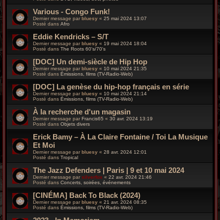
Various - Congo Funk!
Dernier message par
bluesy
«
25 mai 2024 13:07
Posté dans
Afro
Eddie Kendricks – S/T
Dernier message par
bluesy
«
19 mai 2024 18:04
Posté dans
The Roots 60's/70's
[DOC] Un demi-siècle de Hip Hop
Dernier message par
bluesy
«
10 mai 2024 21:35
Posté dans
Émissions, films (TV-Radio-Web)
[DOC] La genèse du hip-hop français en série
Dernier message par
bluesy
«
10 mai 2024 21:14
Posté dans
Émissions, films (TV-Radio-Web)
À la recherche d'un magasin
Dernier message par
Francis65
«
30 avr. 2024 13:19
Posté dans
Objets divers
Erick Bamy – À La Claire Fontaine / Toi La Musique
Et Moi
Dernier message par
bluesy
«
28 avr. 2024 12:01
Posté dans
Tropical
The Jazz Defenders | Paris | 9 et 10 mai 2024
Dernier message par
silverfox
«
22 avr. 2024 21:46
Posté dans
Concerts, soirées, événements
[CINÉMA] Back To Black (2024)
Dernier message par
bluesy
«
21 avr. 2024 08:35
Posté dans
Émissions, films (TV-Radio-Web)