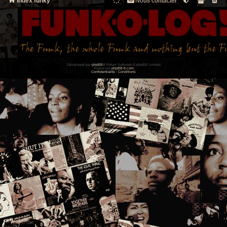
Index funky
Nous contacter
Développé par
phpBB
® Forum Software © phpBB Limited
Traduit par
phpBB-fr.com
Confidentialité
|
Conditions