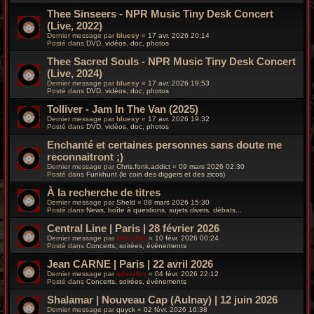
Thee Sinseers - NPR Music Tiny Desk Concert
(Live, 2022)
Dernier message par
bluesy
«
17 avr. 2026 20:14
Posté dans
DVD, vidéos, doc, photos
Thee Sacred Souls - NPR Music Tiny Desk Concert
(Live, 2024)
Dernier message par
bluesy
«
17 avr. 2026 19:53
Posté dans
DVD, vidéos, doc, photos
Tolliver - Jam In The Van (2025)
Dernier message par
bluesy
«
17 avr. 2026 19:32
Posté dans
DVD, vidéos, doc, photos
Enchanté et certaines personnes sans doute me
reconnaitront ;)
Dernier message par
Chris.fonk.addict
«
09 mars 2026 02:30
Posté dans
Funkhunt (le coin des diggers et des zicos)
À la recherche de titres
Dernier message par
Sheld
«
08 mars 2026 15:30
Posté dans
News, boîte à questions, sujets divers, débats...
Central Line | Paris | 28 février 2026
Dernier message par
silverfox
«
10 févr. 2026 00:24
Posté dans
Concerts, soirées, événements
Jean CARNE | Paris | 22 avril 2026
Dernier message par
silverfox
«
04 févr. 2026 22:12
Posté dans
Concerts, soirées, événements
Shalamar | Nouveau Cap (Aulnay) | 12 juin 2026
Dernier message par
quyck
«
02 févr. 2026 16:38