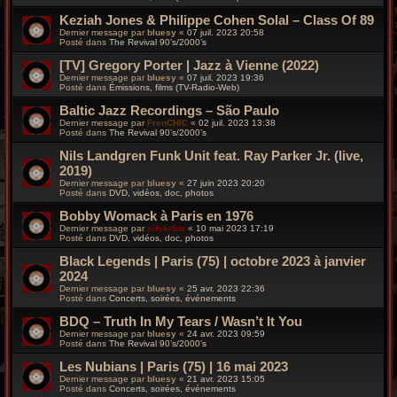
Keziah Jones & Philippe Cohen Solal – Class Of 89
Dernier message par
bluesy
«
07 juil. 2023 20:58
Posté dans
The Revival 90’s/2000’s
[TV] Gregory Porter | Jazz à Vienne (2022)
Dernier message par
bluesy
«
07 juil. 2023 19:36
Posté dans
Émissions, films (TV-Radio-Web)
Baltic Jazz Recordings – São Paulo
Dernier message par
FrenCHIC
«
02 juil. 2023 13:38
Posté dans
The Revival 90’s/2000’s
Nils Landgren Funk Unit feat. Ray Parker Jr. (live,
2019)
Dernier message par
bluesy
«
27 juin 2023 20:20
Posté dans
DVD, vidéos, doc, photos
Bobby Womack à Paris en 1976
Dernier message par
silverfox
«
10 mai 2023 17:19
Posté dans
DVD, vidéos, doc, photos
Black Legends | Paris (75) | octobre 2023 à janvier
2024
Dernier message par
bluesy
«
25 avr. 2023 22:36
Posté dans
Concerts, soirées, événements
BDQ – Truth In My Tears / Wasn’t It You
Dernier message par
bluesy
«
24 avr. 2023 09:59
Posté dans
The Revival 90’s/2000’s
Les Nubians | Paris (75) | 16 mai 2023
Dernier message par
bluesy
«
21 avr. 2023 15:05
Posté dans
Concerts, soirées, événements