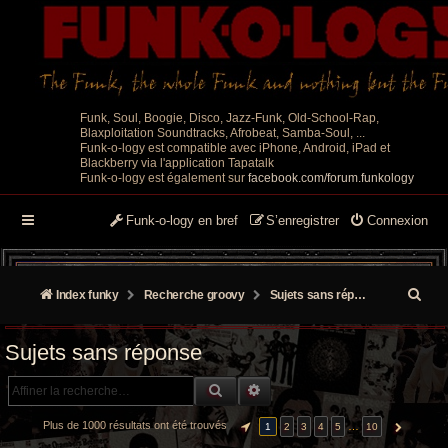
Funk, Soul, Boogie, Disco, Jazz-Funk, Old-School-Rap,
Blaxploitation Soundtracks, Afrobeat, Samba-Soul, ...
Funk-o-logy est compatible avec iPhone, Android, iPad et
Blackberry via l'application Tapatalk
Funk-o-logy est également sur
facebook.com/forum.funkology
Funk-o-logy en bref
S’enregistrer
Connexion
R
Index funky
Recherche groovy
Sujets sans réponse
e
Sujets sans réponse
c
RECHERCHE GROOVY
RECHERCHE AVANCÉE
h
e
Plus de 1000 résultats ont été trouvés
…
1
2
3
4
5
10
PAGE
1
SUR
10
SUIVANTE