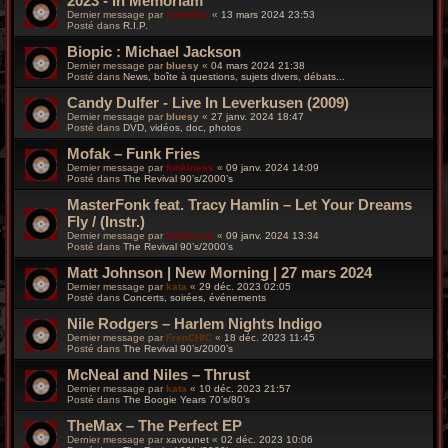
2023 - In Memoriam
Dernier message par
silverfox
«
13 mars 2024 23:53
Posté dans
R.I.P.
Biopic : Michael Jackson
Dernier message par
bluesy
«
04 mars 2024 21:38
Posté dans
News, boîte à questions, sujets divers, débats...
Candy Dulfer - Live In Leverkusen (2009)
Dernier message par
bluesy
«
27 janv. 2024 18:47
Posté dans
DVD, vidéos, doc, photos
Mofak – Funk Fries
Dernier message par
funkiness
«
09 janv. 2024 14:09
Posté dans
The Revival 90’s/2000’s
MasterFonk feat. Tracy Hamlin – Let Your Dreams
Fly / (Instr.)
Dernier message par
funkiness
«
09 janv. 2024 13:34
Posté dans
The Revival 90’s/2000’s
Matt Johnson | New Morning | 27 mars 2024
Dernier message par
kata
«
29 déc. 2023 02:05
Posté dans
Concerts, soirées, événements
Nile Rodgers – Harlem Nights Indigo
Dernier message par
FrenCHIC
«
18 déc. 2023 11:45
Posté dans
The Revival 90’s/2000’s
McNeal and Niles – Thrust
Dernier message par
kata
«
10 déc. 2023 21:57
Posté dans
The Boogie Years 70’s/80’s
TheMax – The Perfect EP
Dernier message par
xavounet
«
02 déc. 2023 10:06