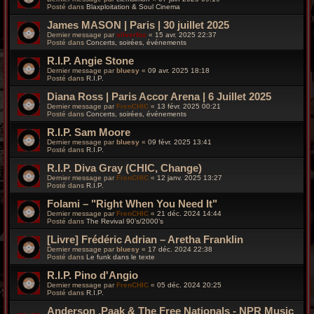
Posté dans
Blaxploitation & Soul Cinema
James MASON | Paris | 30 juillet 2025
Dernier message par
silverfox
«
15 avr. 2025 22:37
Posté dans
Concerts, soirées, événements
R.I.P. Angie Stone
Dernier message par
bluesy
«
09 avr. 2025 18:18
Posté dans
R.I.P.
Diana Ross | Paris Accor Arena | 6 Juillet 2025
Dernier message par
FrenCHIC
«
13 févr. 2025 00:21
Posté dans
Concerts, soirées, événements
R.I.P. Sam Moore
Dernier message par
bluesy
«
09 févr. 2025 13:41
Posté dans
R.I.P.
R.I.P. Diva Gray (CHIC, Change)
Dernier message par
FrenCHIC
«
12 janv. 2025 13:27
Posté dans
R.I.P.
Folami – "Right When You Need It"
Dernier message par
FrenCHIC
«
21 déc. 2024 14:44
Posté dans
The Revival 90’s/2000’s
[Livre] Frédéric Adrian – Aretha Franklin
Dernier message par
bluesy
«
17 déc. 2024 22:38
Posté dans
Le funk dans le texte
R.I.P. Pino d'Angio
Dernier message par
FrenCHIC
«
05 déc. 2024 20:25
Posté dans
R.I.P.
Anderson .Paak & The Free Nationals - NPR Music