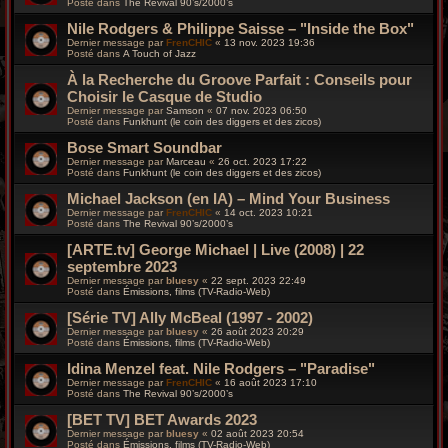
Posté dans
The Revival 90’s/2000’s
Nile Rodgers & Philippe Saisse – "Inside the Box"
Dernier message par
FrenCHIC
«
13 nov. 2023 19:36
Posté dans
A Touch of Jazz
À la Recherche du Groove Parfait : Conseils pour
Choisir le Casque de Studio
Dernier message par
Samson
«
07 nov. 2023 06:50
Posté dans
Funkhunt (le coin des diggers et des zicos)
Bose Smart Soundbar
Dernier message par
Marceau
«
26 oct. 2023 17:22
Posté dans
Funkhunt (le coin des diggers et des zicos)
Michael Jackson (en IA) – Mind Your Business
Dernier message par
FrenCHIC
«
14 oct. 2023 10:21
Posté dans
The Revival 90’s/2000’s
[ARTE.tv] George Michael | Live (2008) | 22
septembre 2023
Dernier message par
bluesy
«
22 sept. 2023 22:49
Posté dans
Émissions, films (TV-Radio-Web)
[Série TV] Ally McBeal (1997 - 2002)
Dernier message par
bluesy
«
26 août 2023 20:29
Posté dans
Émissions, films (TV-Radio-Web)
Idina Menzel feat. Nile Rodgers – "Paradise"
Dernier message par
FrenCHIC
«
16 août 2023 17:10
Posté dans
The Revival 90’s/2000’s
[BET TV] BET Awards 2023
Dernier message par
bluesy
«
02 août 2023 20:54
Posté dans
Émissions, films (TV-Radio-Web)