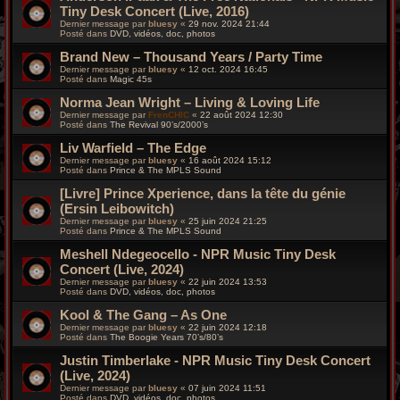
Tiny Desk Concert (Live, 2016)
Dernier message par
bluesy
«
29 nov. 2024 21:44
Posté dans
DVD, vidéos, doc, photos
Brand New – Thousand Years / Party Time
Dernier message par
bluesy
«
12 oct. 2024 16:45
Posté dans
Magic 45s
Norma Jean Wright – Living & Loving Life
Dernier message par
FrenCHIC
«
22 août 2024 12:30
Posté dans
The Revival 90’s/2000’s
Liv Warfield – The Edge
Dernier message par
bluesy
«
16 août 2024 15:12
Posté dans
Prince & The MPLS Sound
[Livre] Prince Xperience, dans la tête du génie
(Ersin Leibowitch)
Dernier message par
bluesy
«
25 juin 2024 21:25
Posté dans
Prince & The MPLS Sound
Meshell Ndegeocello - NPR Music Tiny Desk
Concert (Live, 2024)
Dernier message par
bluesy
«
22 juin 2024 13:53
Posté dans
DVD, vidéos, doc, photos
Kool & The Gang – As One
Dernier message par
bluesy
«
22 juin 2024 12:18
Posté dans
The Boogie Years 70’s/80’s
Justin Timberlake - NPR Music Tiny Desk Concert
(Live, 2024)
Dernier message par
bluesy
«
07 juin 2024 11:51
Posté dans
DVD, vidéos, doc, photos