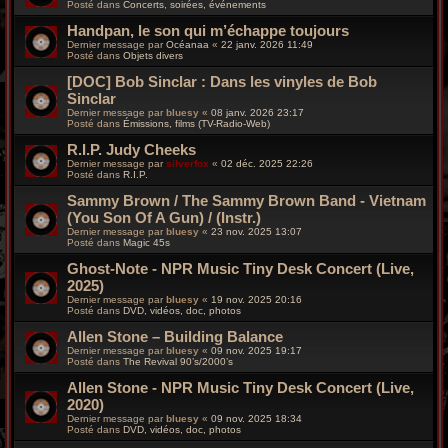
Posté dans
Concerts, soirées, événements
Handpan, le son qui m’échappe toujours
Dernier message par
Océanaa
«
22 janv. 2026 11:49
Posté dans
Objets divers
[DOC] Bob Sinclar : Dans les vinyles de Bob
Sinclar
Dernier message par
bluesy
«
08 janv. 2026 23:17
Posté dans
Émissions, films (TV-Radio-Web)
R.I.P. Judy Cheeks
Dernier message par
silverfox
«
02 déc. 2025 22:26
Posté dans
R.I.P.
Sammy Brown / The Sammy Brown Band - Vietnam
(You Son Of A Gun) / (Instr.)
Dernier message par
bluesy
«
23 nov. 2025 13:07
Posté dans
Magic 45s
Ghost-Note - NPR Music Tiny Desk Concert (Live,
2025)
Dernier message par
bluesy
«
19 nov. 2025 20:16
Posté dans
DVD, vidéos, doc, photos
Allen Stone – Building Balance
Dernier message par
bluesy
«
09 nov. 2025 19:17
Posté dans
The Revival 90’s/2000’s
Allen Stone - NPR Music Tiny Desk Concert (Live,
2020)
Dernier message par
bluesy
«
09 nov. 2025 18:34
Posté dans
DVD, vidéos, doc, photos