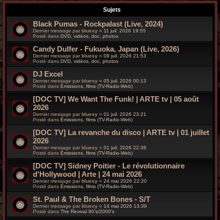
r
Sujets
c
Black Pumas - Rockpalast (Live, 2024)
Dernier message par
bluesy
«
11 juil. 2026 19:55
h
Posté dans
DVD, vidéos, doc, photos
Candy Dulfer - Fukuoka, Japan (Live, 2026)
e
Dernier message par
bluesy
«
09 juil. 2026 21:53
Posté dans
DVD, vidéos, doc, photos
g
DJ Excel
r
Dernier message par
bluesy
«
05 juil. 2026 00:13
Posté dans
Émissions, films (TV-Radio-Web)
o
[DOC TV] We Want The Funk! | ARTE tv | 05 août
2026
o
Dernier message par
bluesy
«
01 juil. 2026 23:21
Posté dans
Émissions, films (TV-Radio-Web)
v
[DOC TV] La revanche du disco | ARTE tv | 01 juillet
2026
y
Dernier message par
bluesy
«
01 juil. 2026 22:38
Posté dans
Émissions, films (TV-Radio-Web)
[DOC TV] Sidney Poitier - Le révolutionnaire
d'Hollywood | Arte | 24 mai 2026
Dernier message par
bluesy
«
24 mai 2026 22:20
Posté dans
Émissions, films (TV-Radio-Web)
St. Paul & The Broken Bones - S/T
Dernier message par
bluesy
«
14 mai 2026 13:39
Posté dans
The Revival 90’s/2000’s