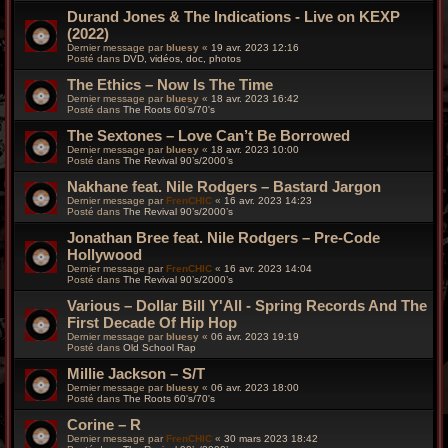
Durand Jones & The Indications - Live on KEXP
(2022)
Dernier message par
bluesy
«
19 avr. 2023 12:16
Posté dans
DVD, vidéos, doc, photos
The Ethics – Now Is The Time
Dernier message par
bluesy
«
18 avr. 2023 16:42
Posté dans
The Roots 60's/70's
The Sextones – Love Can’t Be Borrowed
Dernier message par
bluesy
«
18 avr. 2023 10:00
Posté dans
The Revival 90’s/2000’s
Nakhane feat. Nile Rodgers – Bastard Jargon
Dernier message par
FrenCHIC
«
16 avr. 2023 14:23
Posté dans
The Revival 90’s/2000’s
Jonathan Bree feat. Nile Rodgers – Pre-Code
Hollywood
Dernier message par
FrenCHIC
«
16 avr. 2023 14:04
Posté dans
The Revival 90’s/2000’s
Various – Dollar Bill Y'All - Spring Records And The
First Decade Of Hip Hop
Dernier message par
bluesy
«
06 avr. 2023 19:19
Posté dans
Old School Rap
Millie Jackson – S/T
Dernier message par
bluesy
«
06 avr. 2023 18:00
Posté dans
The Roots 60's/70's
Corine – R
Dernier message par
FrenCHIC
«
30 mars 2023 18:42