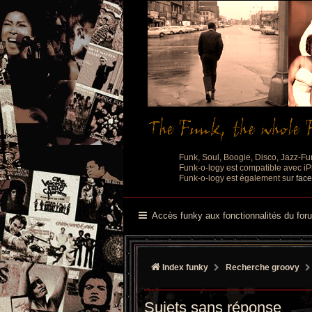
Funk, Soul, Boogie, Disco, Jazz-Fu
Funk-o-logy est compatible avec iPh
Funk-o-logy est également sur
fac
Accès funky aux fonctionnalités du for
Index funky
Recherche groovy
Sujets sans réponse