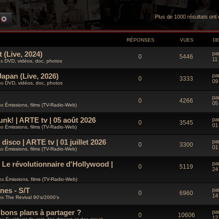
Plus de 1000 résultats ont
CHERCHE GROOVY
RECHERCHE AVANCÉE
RÉPONSES
VUES
D
 (Live, 2024)
D
pa
R
V
0
5446
e
11 
ns
DVD, vidéos, doc, photos
r
é
u
n
apan (Live, 2026)
D
pa
i
R
V
0
3333
e
p
e
09 
e
ns
DVD, vidéos, doc, photos
r
r
é
u
n
o
s
m
D
pa
i
R
V
e
0
4266
e
p
e
05 
e
ns
Émissions, films (TV-Radio-Web)
s
n
r
r
s
é
u
n
o
s
m
a
k! | ARTE tv | 05 août 2026
D
s
pa
i
R
V
e
0
3545
g
e
p
e
01 
e
ns
Émissions, films (TV-Radio-Web)
s
n
e
r
e
r
s
é
u
n
o
s
m
a
isco | ARTE tv | 01 juillet 2026
D
s
pa
i
R
V
e
0
3300
s
g
e
p
e
01 
e
ns
Émissions, films (TV-Radio-Web)
s
n
e
r
e
r
s
é
u
n
o
s
m
a
 Le révolutionnaire d'Hollywood |
D
s
pa
i
R
V
e
0
5119
s
g
e
p
e
24
e
s
n
e
r
e
r
s
é
u
ns
Émissions, films (TV-Radio-Web)
n
o
s
m
a
s
i
e
s
nes - S/T
g
D
pa
p
e
R
V
e
0
6960
s
n
e
e
14
ns
The Revival 90’s/2000’s
e
r
s
r
o
s
m
é
u
a
n
s
e
s
s bons plans à partager ?
g
D
pa
i
R
V
0
10606
s
n
e
e
p
e
12
e