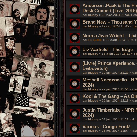
Anderson .Paak & The Fr
Desk Concert (Live, 2016)
par
bluesy
»
29 nov. 2024 21:44
» d
Brand New – Thousand Ye
par
bluesy
»
12 oct. 2024 16:45
» d
Norma Jean Wright – Livi
par
FrenCHIC
»
22 août 2024 12:30
»
Liv Warfield – The Edge
par
bluesy
»
16 août 2024 15:12
» d
[Livre] Prince Xperience, 
Leibowitch)
par
bluesy
»
25 juin 2024 21:25
» da
Meshell Ndegeocello - NP
2024)
par
bluesy
»
22 juin 2024 13:53
» da
Kool & The Gang – As O
par
bluesy
»
22 juin 2024 12:18
» da
Justin Timberlake - NPR 
2024)
par
bluesy
»
07 juin 2024 11:51
» da
Various - Congo Funk!
par
bluesy
»
25 mai 2024 13:07
» da