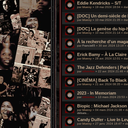
Eddie Kendricks – S/T
par
bluesy
»
19 mai 2024 18:04
» da
[DOC] Un demi-siècle de
par
bluesy
»
10 mai 2024 21:35
» da
[DOC] La genèse du hip-h
par
bluesy
»
10 mai 2024 21:14
» da
À la recherche d'un maga
par
Francis65
»
30 avr. 2024 13:19
» 
Erick Bamy – À La Claire 
par
bluesy
»
28 avr. 2024 12:01
» da
The Jazz Defenders | Paris
par
silverfox
»
22 avr. 2024 21:46
» 
[CINÉMA] Back To Black 
par
bluesy
»
21 avr. 2024 08:35
» da
2023 - In Memoriam
par
silverfox
»
13 mars 2024 23:53
»
Biopic : Michael Jackson
par
bluesy
»
04 mars 2024 21:38
» d
débats...
Candy Dulfer - Live In Le
par
bluesy
»
27 janv. 2024 18:47
» d