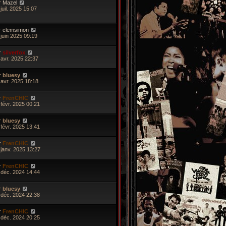
r
Mazel
juil. 2025 15:07
r
clemsimon
 juin 2025 09:19
r
silverfox
 avr. 2025 22:37
r
bluesy
 avr. 2025 18:18
r
FrenCHIC
 févr. 2025 00:21
r
bluesy
 févr. 2025 13:41
r
FrenCHIC
 janv. 2025 13:27
r
FrenCHIC
 déc. 2024 14:44
r
bluesy
 déc. 2024 22:38
r
FrenCHIC
 déc. 2024 20:25