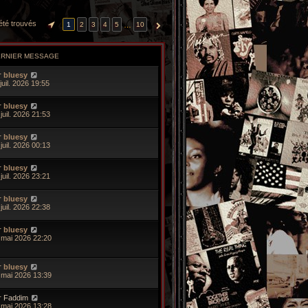
 été trouvés
…
1
2
3
4
5
10
PAGE
1
SUR
10
SUIVANTE
ERNIER MESSAGE
r
bluesy
juil. 2026 19:55
r
bluesy
juil. 2026 21:53
r
bluesy
juil. 2026 00:13
r
bluesy
juil. 2026 23:21
r
bluesy
juil. 2026 22:38
r
bluesy
 mai 2026 22:20
r
bluesy
 mai 2026 13:39
r
Faddim
 mai 2026 13:28