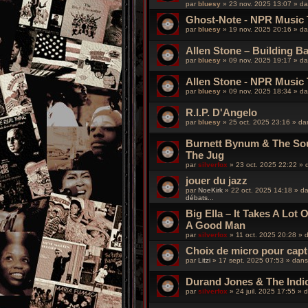
par
bluesy
»
23 nov. 2025 13:07
» d
Ghost-Note - NPR Music T
par
bluesy
»
19 nov. 2025 20:16
» d
Allen Stone – Building B
par
bluesy
»
09 nov. 2025 19:17
» d
Allen Stone - NPR Music 
par
bluesy
»
09 nov. 2025 18:34
» d
R.I.P. D'Angelo
par
bluesy
»
25 oct. 2025 23:16
» d
Burnett Bynum & The Sou
The Jug
par
silverfox
»
23 oct. 2025 22:22
» 
jouer du jazz
par
NoeKirk
»
22 oct. 2025 14:18
» d
débats...
Big Ella – It Takes A Lot 
A Good Man
par
silverfox
»
11 oct. 2025 20:28
» 
Choix de micro pour captu
par
Litzi
»
17 sept. 2025 07:53
» dan
Durand Jones & The Indica
par
silverfox
»
24 juil. 2025 17:55
» 