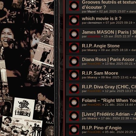
Grooves feutrés et textu
d’écouter ?
par
Mazel
»
02 juil. 2025 15:07
» dan
which movie is it ?
par
clemsimon
»
07 juin 2025 09:19
»
James MASON | Paris | 30 
par
silverfox
»
15 avr. 2025 22:37
» 
R.I.P. Angie Stone
par
bluesy
»
09 avr. 2025 18:18
» da
Diana Ross | Paris Accor A
par
FrenCHIC
»
13 févr. 2025 00:21
»
R.I.P. Sam Moore
par
bluesy
»
09 févr. 2025 13:41
» d
R.I.P. Diva Gray (CHIC, 
par
FrenCHIC
»
12 janv. 2025 13:27
»
Folami – "Right When You
par
FrenCHIC
»
21 déc. 2024 14:44
»
[Livre] Frédéric Adrian – 
par
bluesy
»
17 déc. 2024 22:38
» d
R.I.P. Pino d'Angio
par
FrenCHIC
»
05 déc. 2024 20:25
»