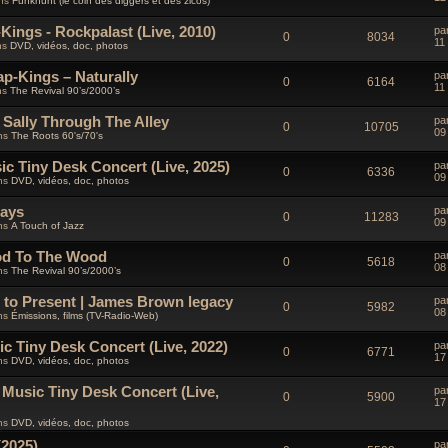
ans
Funkhunt (le coin des diggers et des zicos)
e
s
r
r
é
u
a
n
s
o
s
m
s
ings - Rockpalast (Live, 2010)
g
D
pa
i
R
V
e
0
8034
e
e
p
e
11
e
ns
DVD, vidéos, doc, photos
e
s
n
r
r
s
é
u
n
o
s
m
a
s
p-Kings – Naturally
D
s
pa
i
R
V
e
0
6164
g
e
p
e
11
e
ns
The Revival 90’s/2000’s
s
n
e
r
e
r
s
é
u
n
o
s
m
a
 Sally Through The Alley
D
s
pa
i
R
V
e
0
10705
s
g
e
p
e
09
e
ns
The Roots 60's/70's
s
n
e
r
e
r
s
é
u
n
o
s
m
a
ic Tiny Desk Concert (Live, 2025)
D
s
pa
i
R
V
e
0
6336
s
g
e
p
e
09
e
ns
DVD, vidéos, doc, photos
s
n
e
r
e
r
s
é
u
n
o
s
m
a
Days
D
s
pa
i
R
V
e
0
11283
s
g
e
p
e
09
e
ns
A Touch of Jazz
s
n
e
r
e
r
s
é
u
n
o
s
m
a
od To The Wood
D
s
pa
i
R
V
e
0
5618
s
g
e
p
e
08
e
ns
The Revival 90’s/2000’s
s
n
e
r
e
r
s
é
u
n
o
s
m
a
t to Present | James Brown legacy
D
s
pa
i
R
V
e
0
5982
s
g
e
p
e
08
e
ns
Émissions, films (TV-Radio-Web)
s
n
e
r
e
r
s
é
u
n
o
s
m
a
c Tiny Desk Concert (Live, 2022)
D
s
pa
i
R
V
e
0
6771
s
g
e
p
e
17
e
ns
DVD, vidéos, doc, photos
s
n
e
r
e
r
s
é
u
n
o
s
m
a
Music Tiny Desk Concert (Live,
D
s
pa
i
R
V
e
0
5900
s
g
e
p
e
17
e
s
n
e
r
e
r
s
é
u
ns
DVD, vidéos, doc, photos
n
o
s
m
a
s
i
e
s
(2025)
g
D
pa