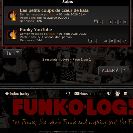
r
Sujets
Les petits coups de cœur de kata
c
Dernier message par
kata
«
06 août 2026 01:44
Posté dans
The Revival 90’s/2000’s
h
Réponses :
125
1
6
7
8
9
…
Funky YouTube
e
Dernier message par
kata
«
06 août 2026 00:39
Posté dans
DVD, vidéos, doc, photos
g
Réponses :
544
1
34
35
36
37
…
r
o
2 résultats trouvés • Page
1
sur
1
o
ALLER À
v
y
Index funky
Nous contacter
Développé par
phpBB
® Forum Software © phpBB Limited