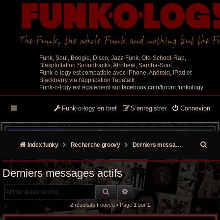
Funk, Soul, Boogie, Disco, Jazz-Funk, Old-School-Rap,
Blaxploitation Soundtracks, Afrobeat, Samba-Soul, ...
Funk-o-logy est compatible avec iPhone, Android, iPad et
Blackberry via l'application Tapatalk
Funk-o-logy est également sur
facebook.com/forum.funkology
Funk-o-logy en bref
S’enregistrer
Connexion
R
Index funky
Recherche groovy
Derniers messages actifs
e
Derniers messages actifs
c
RECHERCHE GROOVY
RECHERCHE AVANCÉE
h
2 résultats trouvés • Page
1
sur
1
e