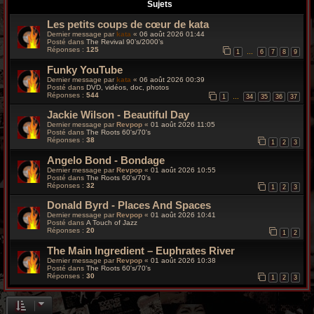
r
Sujets
Les petits coups de cœur de kata
c
Dernier message par
kata
«
06 août 2026 01:44
Posté dans
The Revival 90’s/2000’s
h
Réponses :
125
1
6
7
8
9
…
Funky YouTube
e
Dernier message par
kata
«
06 août 2026 00:39
Posté dans
DVD, vidéos, doc, photos
g
Réponses :
544
1
34
35
36
37
…
Jackie Wilson - Beautiful Day
r
Dernier message par
Revpop
«
01 août 2026 11:05
Posté dans
The Roots 60's/70's
o
Réponses :
38
1
2
3
Angelo Bond - Bondage
o
Dernier message par
Revpop
«
01 août 2026 10:55
Posté dans
The Roots 60's/70's
v
Réponses :
32
1
2
3
Donald Byrd - Places And Spaces
y
Dernier message par
Revpop
«
01 août 2026 10:41
Posté dans
A Touch of Jazz
Réponses :
20
1
2
The Main Ingredient – Euphrates River
Dernier message par
Revpop
«
01 août 2026 10:38
Posté dans
The Roots 60's/70's
Réponses :
30
1
2
3