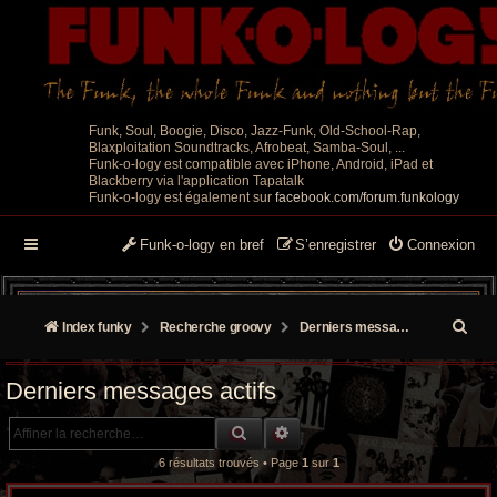
Funk, Soul, Boogie, Disco, Jazz-Funk, Old-School-Rap,
Blaxploitation Soundtracks, Afrobeat, Samba-Soul, ...
Funk-o-logy est compatible avec iPhone, Android, iPad et
Blackberry via l'application Tapatalk
Funk-o-logy est également sur
facebook.com/forum.funkology
Funk-o-logy en bref
S’enregistrer
Connexion
R
Index funky
Recherche groovy
Derniers messages actifs
e
Derniers messages actifs
c
RECHERCHE GROOVY
RECHERCHE AVANCÉE
h
6 résultats trouvés • Page
1
sur
1
e