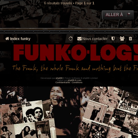
6 résultats trouvés • Page
1
sur
1
ALLER À
Index funky
Nous contacter
Développé par
phpBB
® Forum Software © phpBB Limited
Traduit par
phpBB-fr.com
Confidentialité
|
Conditions